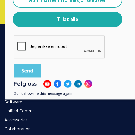
For informasjon om hvordan vi samler inn og bruker
personopplysningene dine, se vår
personvernerklæring
.
Tillat alle
Ved å klikke på send gir du samtykke til Clevertouch til å
lagre og behandle informasjonen du har gitt.
PRODUCTS
Digital Ecosystem
Interactive Displays
Commercial Displays
Følg oss
Digital Signage
Room Booking
Don’t show me this message again
Software
Unified Comms
Accessories
Collaboration