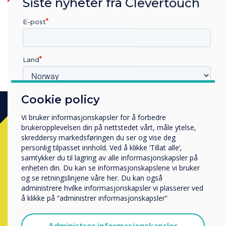
Siste nyheter fra Clevertouch
klasserommet ditt! "
E-post
Land
Cookie policy
Hvilken bransje jobber du i?
Utbildning
Vi bruker informasjonskapsler for å forbedre
Företag
brukeropplevelsen din på nettstedet vårt, måle ytelse,
Klar for å kjøpe?
Övriga
skreddersy markedsføringen du ser og vise deg
personlig tilpasset innhold. Ved å klikke ‘Tillat alle’,
Selskapets navn
samtykker du til lagring av alle informasjonskapsler på
Kontakt en
Clevertouch
ekspert ved
enheten din. Du kan se informasjonskapslene vi bruker
å fullføre skjema under.
og se retningslinjene våre her. Du kan også
administrere hvilke informasjonskapsler vi plasserer ved
Vi vil gjerne kontakte deg angående våre produkter og
å klikke på “administrer informasjonskapsler”
tjenester via e-post, telefon eller post.
Complete this form
Jeg godtar å motta kommunikasjon fra
Administrer informasjonskapsler
Clevertouch.