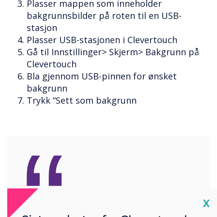
Plasser mappen som inneholder
bakgrunnsbilder på roten til en USB-
stasjon
Plasser USB-stasjonen i Clevertouch
Gå til Innstillinger> Skjerm> Bakgrunn på
Clevertouch
Bla gjennom USB-pinnen for ønsket
bakgrunn
Trykk “Sett som bakgrunn
“
Cl
X
Få litt moro inn i