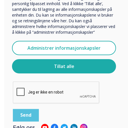
personlig tilpasset innhold. Ved å klikke ‘Tillat alle’,
Selskapets navn
samtykker du til lagring av alle informasjonskapsler på
“
enheten din. Du kan se informasjonskapslene vi bruker
og se retningslinjene våre her. Du kan også
administrere hvilke informasjonskapsler vi plasserer ved
Vi vil gjerne kontakte deg angående våre produkter og
å klikke på “administrer informasjonskapsler”
tjenester via e-post, telefon eller post.
Jeg godtar å motta kommunikasjon fra
Administrer informasjonskapsler
Clevertouch.
Clevertouch Digital Signage
For informasjon om hvordan vi samler inn og bruker
personopplysningene dine, se vår
personvernerklæring
.
utviklet en brukervennlig
Tillat alle
Ved å klikke på send gir du samtykke til Clevertouch til å
plattform som har
lagre og behandle informasjonen du har gitt.
designmaler som fremhever
bildesoner. "
Følg oss