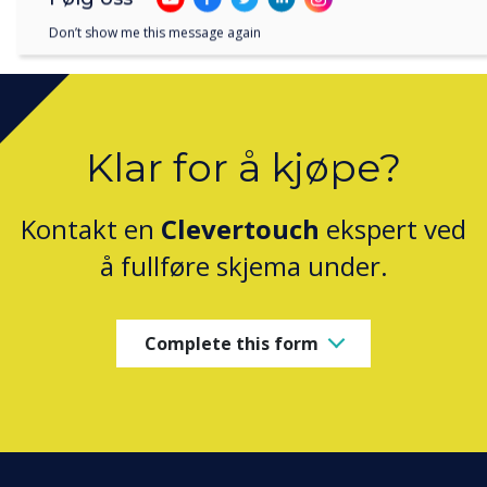
Don’t show me this message again
Klar for å kjøpe?
Kontakt en
Clevertouch
ekspert ved
å fullføre skjema under.
Complete this form