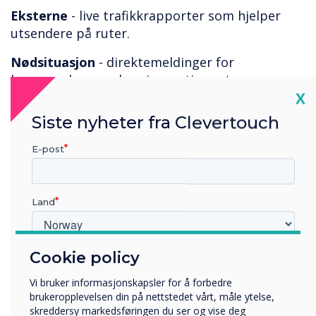
Eksterne
- live trafikkrapporter som hjelper
utsendere på ruter.
Nødsituasjon
- direktemeldinger for
brannøvelser, evakueringsrutiner etc.
Cl
X
Med så mange positive bruksområder tilbyr
Siste nyheter fra Clevertouch
våre
digitale skiltingsløsninger
den ideelle
teknologien for å forbedre kommunikasjonen i
E-post
forsendelsesmiljøet.
Land
Cookie policy
Hvilken bransje jobber du i?
Utbildning
Vi bruker informasjonskapsler for å forbedre
Företag
brukeropplevelsen din på nettstedet vårt, måle ytelse,
Övriga
skreddersy markedsføringen du ser og vise deg