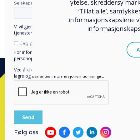
ytelse, skreddersy mark
Selskapets navn
‘Tillat alle’, samtyk
informasjonskapslene vi
Vi vil gjerne kontakte deg angående våre produkter og
informasjonskapsl
tjenester via e-post, telefon eller post.
Jeg godtar å motta kommunikasjon fra Clevertouch.
A
For informasjon om hvordan vi samler inn og bruker
personopplysningene dine, se vår
personvernerklæring
.
Ved å klikke på send gir du samtykke til Clevertouch til å
lagre og behandle informasjonen du har gitt.
Kontakt e
Følg oss