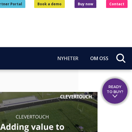
rtner Portal
Book a demo
Buy now
Contact
NYHETER
OM OSS
READY
TO BUY?