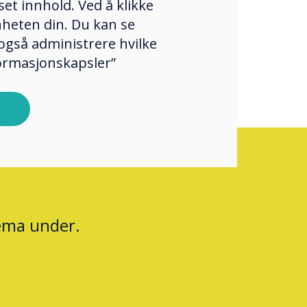
et innhold. Ved å klikke
enheten din. Du kan se
også administrere hvilke
formasjonskapsler”
jema under.