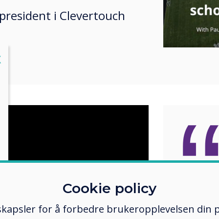
president i Clevertouch
lose
X
Vi tilb
Cookie policy
omfat
kapsler for å forbedre brukeropplevelsen din p
garant