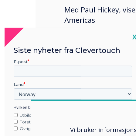
Med Paul Hickey, vise
Americas
C
Siste nyheter fra Clevertouch
E-post
Land
Hvilken bransje jobber du i?
Utbildning
Företag
Vi bruker informasjons
Övriga