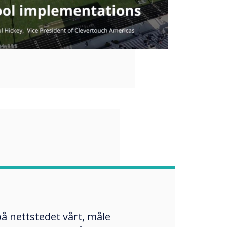
“
yr en av de mest
tende
å nettstedet vårt, måle
iene i bransjen