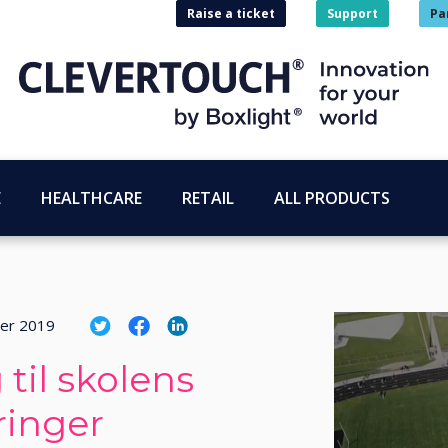
Raise a ticket
Support
Pa
E
HEALTHCARE
RETAIL
ALL PRODUCTS
ber 2019
til skolens
inger