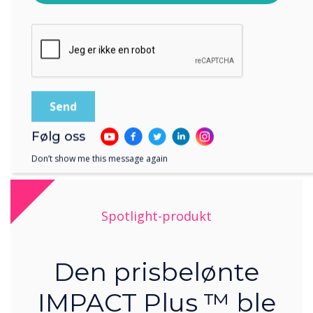
Ved å klikke på send gir du samtykke til Clevertouch til å
dele ideer og demonstrere forskjellige
lagre og behandle informasjonen du har gitt.
tilnærminger til oppgaver har vært enormt
gunstig for barna - de kan alle se tavlen tydelig i
stedet for at 20 barn trenger seg rundt en
enhet !?
Følg oss
Don’t show me this message again
Spotlight-produkt
Den prisbelønte
IMPACT Plus ™ ble