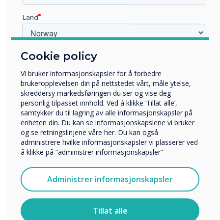
Land
Hva er dine fremtidsplaner?
Cookie policy
Hvilken bransje jobber du i?
Som skole har vi blitt helt imponert over
Utbildning
hvordan denne teknologien kan forbedre
Vi bruker informasjonskapsler for å forbedre
Företag
brukeropplevelsen din på nettstedet vårt, måle ytelse,
klasserommene våre. Jeg gleder meg til å
Övriga
skreddersy markedsføringen du ser og vise deg
fortsette vår Clevertouch-reise når vi bytter
personlig tilpasset innhold. Ved å klikke ‘Tillat alle’,
Selskapets navn
ut flere skjermer i hele skolen. Jeg er så
samtykker du til lagring av alle informasjonskapsler på
enheten din. Du kan se informasjonskapslene vi bruker
spent på å se hvordan dette vil innebære
og se retningslinjene våre her. Du kan også
databehandling og IKT-ferdigheter i vår
administrere hvilke informasjonskapsler vi plasserer ved
Vi vil gjerne kontakte deg angående våre produkter og
å klikke på “administrer informasjonskapsler”
daglige undervisning.
tjenester via e-post, telefon eller post.
Jeg godtar å motta kommunikasjon fra
Administrer informasjonskapsler
Clevertouch.
For informasjon om hvordan vi samler inn og bruker
personopplysningene dine, se vår
personvernerklæring
.
Tillat alle
“Å kunne koble elevens enheter til tavlen for å