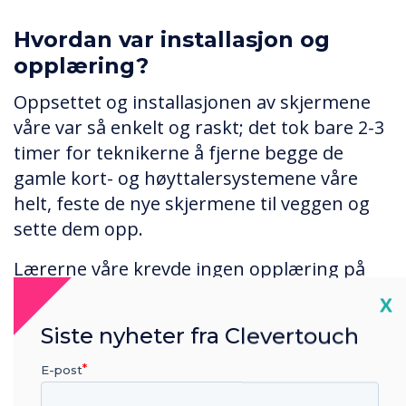
Hvordan var installasjon og
opplæring?
Oppsettet og installasjonen av skjermene
våre var så enkelt og raskt; det tok bare 2-3
timer for teknikerne å fjerne begge de
gamle kort- og høyttalersystemene våre
helt, feste de nye skjermene til veggen og
sette dem opp.
Lærerne våre krevde ingen opplæring på
Clevertouch; vi har virkelig hatt glede av å
Cl
X
oppdage alle de forskjellige funksjonene for
Siste nyheter fra Clevertouch
oss selv. Det er et veldig lett tilgjengelig sett,
så vi er sikre på å 'leke' med det og oppdage
E-post
nye ting!