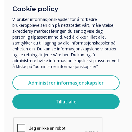
Clevertouch Pro Series"
Cookie policy
Hvilken bransje jobber du i?
Utbildning
Vi bruker informasjonskapsler for å forbedre
Företag
brukeropplevelsen din på nettstedet vårt, måle ytelse,
Övriga
skreddersy markedsføringen du ser og vise deg
personlig tilpasset innhold. Ved å klikke ‘Tillat alle’,
Selskapets navn
samtykker du til lagring av alle informasjonskapsler på
enheten din. Du kan se informasjonskapslene vi bruker
og se retningslinjene våre her. Du kan også
Spotlight-produkt
administrere hvilke informasjonskapsler vi plasserer ved
Vi vil gjerne kontakte deg angående våre produkter og
å klikke på “administrer informasjonskapsler”
tjenester via e-post, telefon eller post.
Jeg godtar å motta kommunikasjon fra
Den prisbelønte UX
Administrer informasjonskapsler
Clevertouch.
For informasjon om hvordan vi samler inn og bruker
Pro ble valgt for
personopplysningene dine, se vår
personvernerklæring
.
Tillat alle
denne
Ved å klikke på send gir du samtykke til Clevertouch til å
lagre og behandle informasjonen du har gitt.
installasjonen