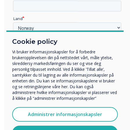
Previous
Nex
Land
Live Rooms
Cookie policy
Hvilken bransje jobber du i?
Find out more
Utbildning
Vi bruker informasjonskapsler for å forbedre
Företag
brukeropplevelsen din på nettstedet vårt, måle ytelse,
Övriga
skreddersy markedsføringen du ser og vise deg
personlig tilpasset innhold. Ved å klikke ‘Tillat alle’,
Selskapets navn
samtykker du til lagring av alle informasjonskapsler på
enheten din. Du kan se informasjonskapslene vi bruker
og se retningslinjene våre her. Du kan også
administrere hvilke informasjonskapsler vi plasserer ved
The results
Vi vil gjerne kontakte deg angående våre produkter og
å klikke på “administrer informasjonskapsler”
tjenester via e-post, telefon eller post.
Jeg godtar å motta kommunikasjon fra
To begin with, the display was not
Administrer informasjonskapsler
Clevertouch.
being utilized to its full potential, it
For informasjon om hvordan vi samler inn og bruker
was being used as a static display
personopplysningene dine, se vår
personvernerklæring
.