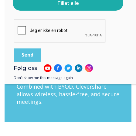
rather than a tool for collaboration.
Tillat alle
Ved å klikke på send gir du samtykke til Clevertouch til å
“We have seen a change in this
lagre og behandle informasjonen du har gitt.
behavior,? Martijn continues, “because
of the open-plan spaces, you see more
people participating in interactive
meetings, also walking up to the
display and taking notes?.
Clevershare is yet another perfect
Følg oss
addition that makes working at The
Don’t show me this message again
Mixer easier and more user friendly.
Combined with BYOD, Clevershare
allows wireless, hassle-free, and secure
meetings.