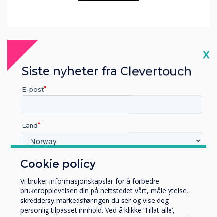
Cl
X
Siste nyheter fra Clevertouch
E-post
Land
Cookie policy
Hvilken bransje jobber du i?
Blog | Education
Utbildning
Vi bruker informasjonskapsler for å forbedre
Företag
brukeropplevelsen din på nettstedet vårt, måle ytelse,
Author:
Jack Willson
Övriga
skreddersy markedsføringen du ser og vise deg
personlig tilpasset innhold. Ved å klikke ‘Tillat alle’,
Selskapets navn