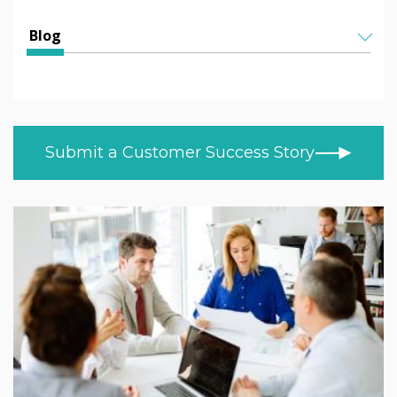
Education
All Articles
Blog
HEFE
Helen Kenniff
ALL TOPICS
Healthcare
NEWS
Ashley Helm
Retail
CUSTOMER STORIES
Melizza Cuizon
Submit a Customer Success Story
BLOG
Trade
Christopher Bundy
VIDEOS
MOD/Government
LEARN AT HOME
Adam Kingshot
PRODUCT NEWS
Jack Willson
Mark Tildesley
Gareth Middleton
Nick Barker