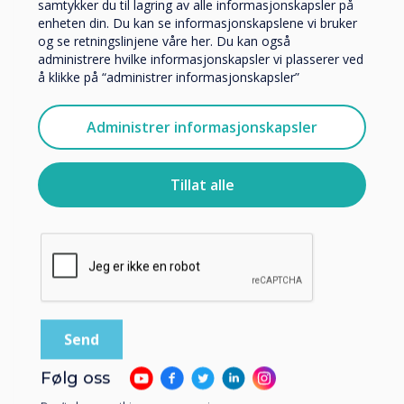
samtykker du til lagring av alle informasjonskapsler på
enheten din. Du kan se informasjonskapslene vi bruker
og se retningslinjene våre her. Du kan også
5 Super Effective Tips to Boost
administrere hvilke informasjonskapsler vi plasserer ved
Vi vil gjerne kontakte deg angående våre produkter og
Learning Outcomes with
å klikke på “administrer informasjonskapsler”
tjenester via e-post, telefon eller post.
Interactive Panels
Jeg godtar å motta kommunikasjon fra
Administrer informasjonskapsler
Clevertouch.
For informasjon om hvordan vi samler inn og bruker
Read more
personopplysningene dine, se vår
personvernerklæring
.
Tillat alle
Ved å klikke på send gir du samtykke til Clevertouch til å
lagre og behandle informasjonen du har gitt.
Følg oss