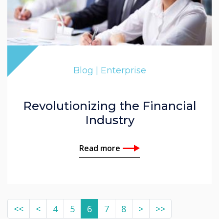
Blog | Enterprise
Revolutionizing the Financial
Industry
Read more
<<
<
4
5
6
7
8
>
>>