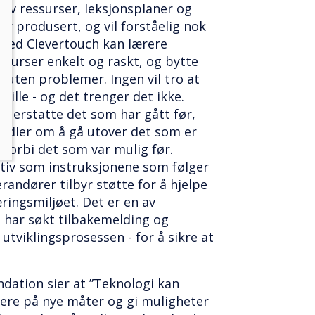
 av ressurser, leksjonsplaner og
r produsert, og vil forståelig nok
e. Med Clevertouch kan lærere
ssurser enkelt og raskt, og bytte
 uten problemer. Ingen vil tro at
spille - og det trenger det ikke.
 å erstatte det som har gått før,
ndler om å gå utover det som er
g forbi det som var mulig før.
ktiv som instruksjonene som følger
andører tilbyr støtte for å hjelpe
æringsmiljøet. Det er en av
h har søkt tilbakemelding og
 utviklingsprosessen - for å sikre at
ation sier at ”Teknologi kan
ere på nye måter og gi muligheter