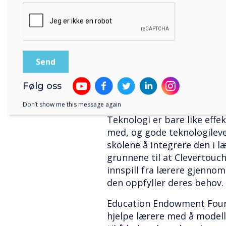
De fleste lærere har horder
regneark som de allerede ha
ikke at de skal gå til spill
konvertere eksisterende re
mellom tjenester og pakker
arbeidet deres har gått til 
Teknologien er ikke der for
Følg oss
men akselerere den. Det ha
Don’t show me this message again
gjort før, nå og strekke se
Teknologi er bare like effe
med, og gode teknologilever
skolene å integrere den i l
grunnene til at Clevertouc
innspill fra lærere gjennom
den oppfyller deres behov.
Education Endowment Found
hjelpe lærere med å modell