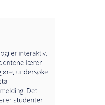
“
gi er interaktiv,
dentene lærer
gjøre, undersøke
tta
emelding. Det
erer studenter