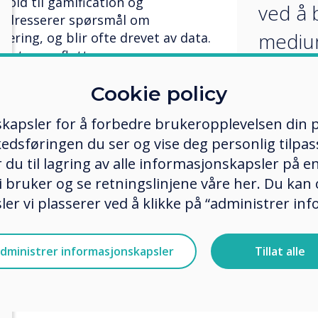
hold til gamification og
ved å 
 adresserer spørsmål om
medium
læring, og blir ofte drevet av data.
r det noen flotte nye
for de
 eksempel IMPACT Plus-skjermen,
Cookie policy
jøre lærere fra begrensningene med
verdi t
nologi, og tilby verktøyene og
positiv
kapsler for å forbedre brukeropplevelsen din p
 hjelpe elevene å utmerke seg.
edsføringen du ser og vise deg personlig tilpass
"
 for enkeltpersoner å engasjere
ker du til lagring av alle informasjonskapsler på 
er for dem, betyr at studentene
 bruker og se retningslinjene våre her. Du kan 
veier, støttet av ekspertkunnskap
er vi plasserer ved å klikke på “administrer in
ne. Vi ser i økende grad at
nt av moderne opplevelser, og dette
. Det er ikke bare
dministrer informasjonskapsler
Tillat alle
rbedres, men resultatene
re mer strategisk knyttet til
e skoler.