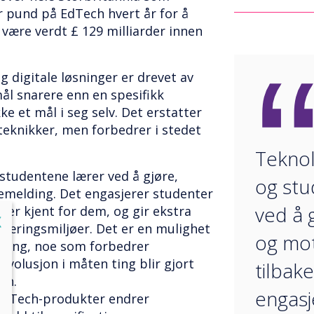
r pund på EdTech hvert år for å
l være verdt £ 129 milliarder innen
g digitale løsninger er drevet av
ål snarere enn en spesifikk
ke et mål i seg selv. Det erstatter
 teknikker, men forbedrer i stedet
Teknolo
 studentene lærer ved å gjøre,
og stu
emelding. Det engasjerer studenter
ved å 
er kjent for dem, og gir ekstra
lose
X
ve læringsmiljøer. Det er en mulighet
og mo
nkning, noe som forbedrer
volusjon i måten ting blir gjort
tilbak
on.
engasj
EdTech-produkter endrer