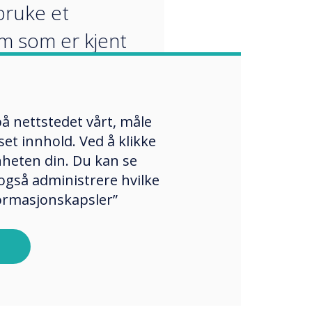
bruke et
 som er kjent
m, og gir ekstra
il leksjoner i
e læringsmiljøer.
å nettstedet vårt, måle
et innhold. Ved å klikke
enheten din. Du kan se
også administrere hvilke
formasjonskapsler”