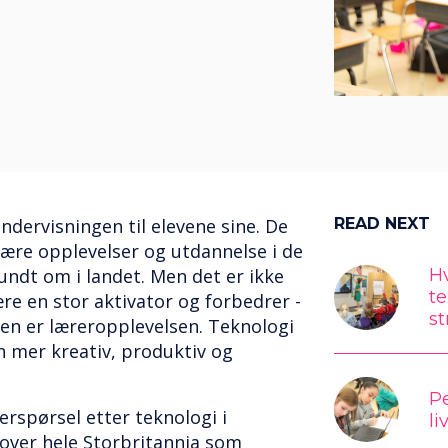
undervisningen til elevene sine. De
READ NEXT
ære opplevelser og utdannelse i de
ndt om i landet. Men det er ikke
Hv
te
ære en stor aktivator og forbedrer -
st
en er læreropplevelsen. Teknologi
en mer kreativ, produktiv og
Pe
rspørsel etter teknologi i
li
over hele Storbritannia som