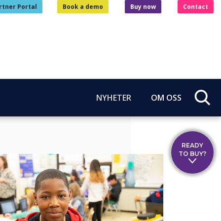
rtner Portal
Book a demo
Buy now
Contact
NYHETER
OM OSS
READY
TO BUY?