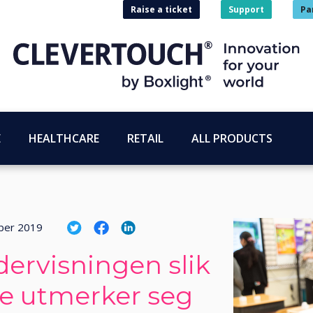
Raise a ticket
Support
Pa
E
HEALTHCARE
RETAIL
ALL PRODUCTS
ber 2019
ervisningen slik
ne utmerker seg