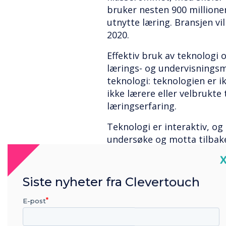
bruker nesten 900 millione
utnytte læring. Bransjen vi
2020.
Effektiv bruk av teknologi o
lærings- og undervisningsm
teknologi: teknologien er ik
ikke lærere eller velbrukte
læringserfaring.
Teknologi er interaktiv, og
undersøke og motta tilbak
ved å bruke et medium som 
C
verdi til leksjoner i positi
til å strekke og utvikle te
Siste nyheter fra Clevertouch
klasseromsopplevelsen; en e
på, snarere enn en revolusj
E-post
Det er så mange måter at 