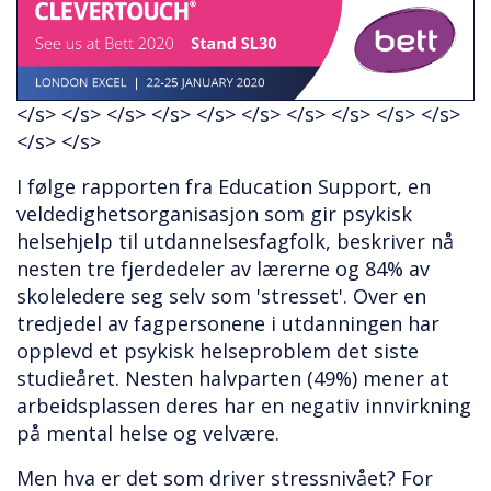
</s> </s> </s> </s> </s> </s> </s> </s> </s> </s>
</s> </s>
I følge rapporten fra Education Support, en
veldedighetsorganisasjon som gir psykisk
helsehjelp til utdannelsesfagfolk, beskriver nå
nesten tre fjerdedeler av lærerne og 84% av
skoleledere seg selv som 'stresset'. Over en
tredjedel av fagpersonene i utdanningen har
opplevd et psykisk helseproblem det siste
studieåret. Nesten halvparten (49%) mener at
arbeidsplassen deres har en negativ innvirkning
på mental helse og velvære.
Men hva er det som driver stressnivået? For