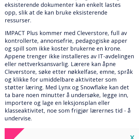
eksisterende dokumenter kan enkelt lastes
opp, slik at de kan bruke eksisterende
ressurser.
IMPACT Plus kommer med Cleverstore, full av
kontrollerte, annonsefrie, pedagogiske apper
og spill som ikke koster brukerne en krone.
Appene trenger ikke installeres av IT-avdelingen
eller nettverksansvarlig. Lærere kan åpne
Cleverstore, søke etter nøkkelfase, emne, språk
og klikke for umiddelbare aktiviteter som
støtter læring. Med Lynx og Snowflake kan det
ta bare noen minutter å undersøke, legge inn,
importere og lage en leksjonsplan eller
klasseaktivitet, noe som frigjør lærernes tid - å
undervise.
Å bruke teknologi og verktøy for å forbedre
Cl
X
læringsopplevelsen samtidig som det reduserer