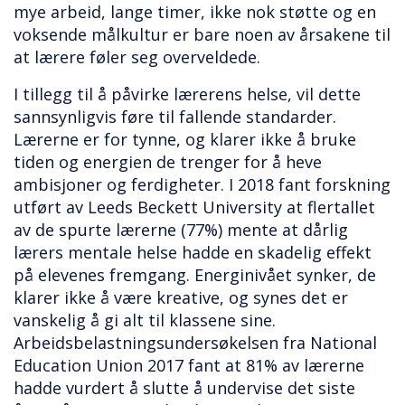
mye arbeid, lange timer, ikke nok støtte og en
voksende målkultur er bare noen av årsakene til
at lærere føler seg overveldede.
I tillegg til å påvirke lærerens helse, vil dette
sannsynligvis føre til fallende standarder.
Lærerne er for tynne, og klarer ikke å bruke
tiden og energien de trenger for å heve
ambisjoner og ferdigheter. I 2018 fant forskning
utført av Leeds Beckett University at flertallet
av de spurte lærerne (77%) mente at dårlig
lærers mentale helse hadde en skadelig effekt
på elevenes fremgang. Energinivået synker, de
klarer ikke å være kreative, og synes det er
vanskelig å gi alt til klassene sine.
Arbeidsbelastningsundersøkelsen fra National
Education Union 2017 fant at 81% av lærerne
hadde vurdert å slutte å undervise det siste