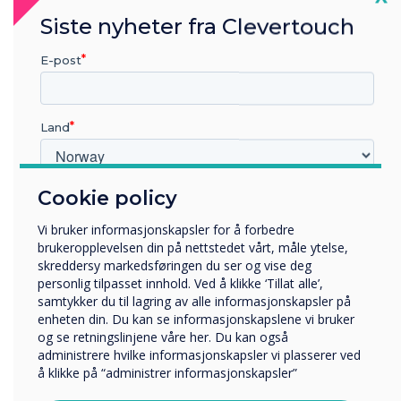
arbeidsbelastningen og minimerer presset på
Siste nyheter fra Clevertouch
lærerne, er bra for utdanningssystemet som
E-post
helhet.
Lærere som føler seg energiske og støttede, vil
holde seg lenger og gi studentene den beste
Land
utdannelsen. En lykkelig lærer gir et bedre
læringsmiljø - så alle vinner.
Cookie policy
Hvilken bransje jobber du i?
Utbildning
“
Vi bruker informasjonskapsler for å forbedre
Företag
brukeropplevelsen din på nettstedet vårt, måle ytelse,
Övriga
skreddersy markedsføringen du ser og vise deg
personlig tilpasset innhold. Ved å klikke ‘Tillat alle’,
Selskapets navn
samtykker du til lagring av alle informasjonskapsler på
enheten din. Du kan se informasjonskapslene vi bruker
og se retningslinjene våre her. Du kan også
administrere hvilke informasjonskapsler vi plasserer ved
Vi vil gjerne kontakte deg angående våre produkter og
Å bruke teknologi og
å klikke på “administrer informasjonskapsler”
tjenester via e-post, telefon eller post.