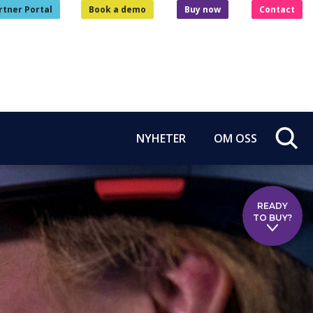
rtner Portal
Book a demo
Buy now
Contact
NYHETER
OM OSS
READY
TO BUY?