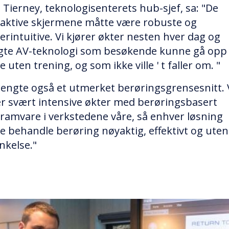
i Tierney, teknologisenterets hub-sjef, sa: "De
raktive skjermene måtte være robuste og
erintuitive. Vi kjører økter nesten hver dag og
gte AV-teknologi som besøkende kunne gå opp
 uten trening, og som ikke ville ' t faller om. "
trengte også et utmerket berøringsgrensesnitt. 
er svært intensive økter med berøringsbasert
ramvare i verkstedene våre, så enhver løsning
e behandle berøring nøyaktig, effektivt og uten
nkelse."