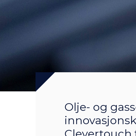
Olje- og gas
innovasjonsk
Clevertouch 