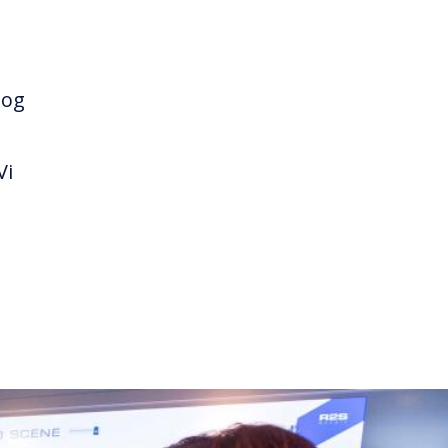
 og
Vi