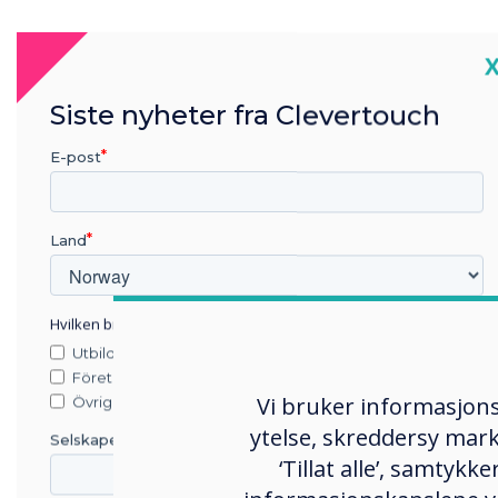
C
Støt
Siste nyheter fra Clevertouch
er T
kunn
E-post
utvi
frigj
Land
fora
skap
Hvilken bransje jobber du i?
Utbildning
Företag
Utf
Vi bruker informasjons
Övriga
Tech
ytelse, skreddersy mark
Selskapets navn
flerb
‘Tillat alle’, samtyk
sama