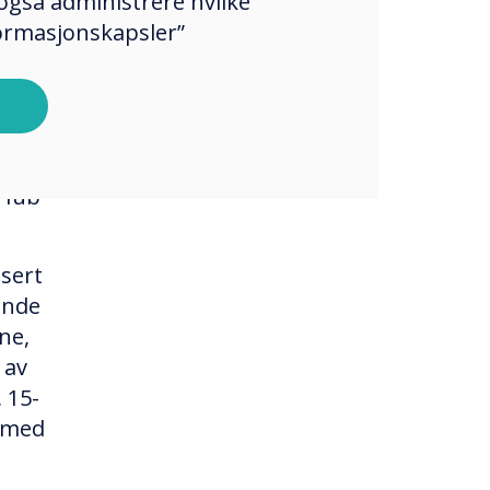
også administrere hvilke
formasjonskapsler”
V One
 var
 Hub
asert
ende
rne,
 av
 15-
s med