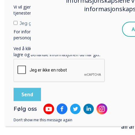
informasjonskapslene vi
Andr
Vi vil gjerne kontakte deg angående våre produkter og
informasjonskapsl
tjenester via e-post, telefon eller post.
Grae
Jeg godtar å motta kommunikasjon fra Clevertouch.
Solu
A
For informasjon om hvordan vi samler inn og bruker
Tech
personopplysningene dine, se vår
personvernerklæring
.
sama
Ved å klikke på send gir du samtykke til Clevertouch til å
det 
lagre og behandle informasjonen du har gitt.
skull
Han 
på k
til å
ente
verd
Følg oss
skje
Don’t show me this message again
all 