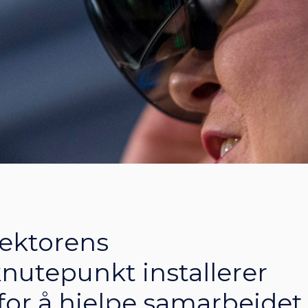
sektorens
nutepunkt installerer
for å hjelpe samarbeidet