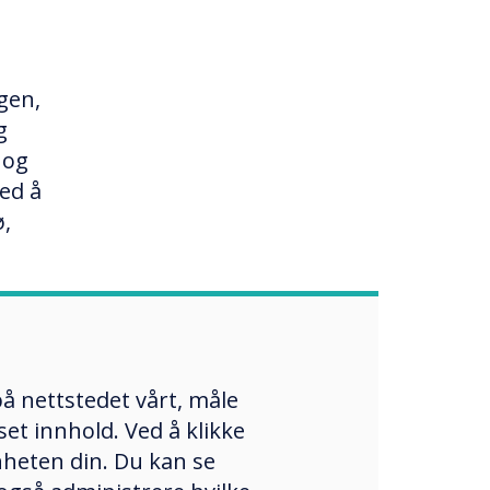
gen,
g
 og
ed å
ø,
å nettstedet vårt, måle
et innhold. Ved å klikke
ale
enheten din. Du kan se