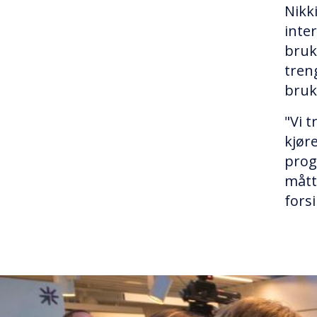
Nikk
inte
bruk
tren
bruke
"Vi 
kjør
prog
mått
forsi