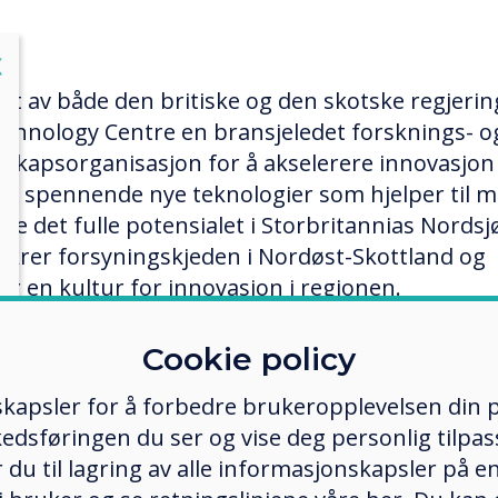
lose
X
tet av både den britiske og den skotske regjerin
echnology Centre en bransjeledet forsknings- o
skapsorganisasjon for å akselerere innovasjon
kle spennende nye teknologier som hjelper til m
øre det fulle potensialet i Storbritannias Nordsj
nkrer forsyningskjeden i Nordøst-Skottland og
er en kultur for innovasjon i regionen.
Cookie policy
ordringen
kapsler for å forbedre brukeropplevelsen din p
nology Center trengte en fleksibel og
edsføringen du ser og vise deg personlig tilpass
ruksløsning for å oppnå alt fra 4K-video til glob
ker du til lagring av alle informasjonskapsler på 
rbeidsmøter og var systemagnostisk - støttet