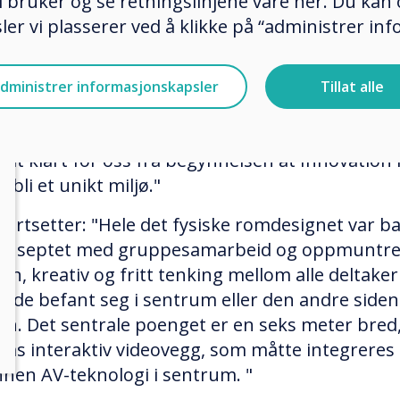
 bruker og se retningslinjene våre her. Du kan 
oid-, Windows- og iOS-enheter.
er vi plasserer ved å klikke på “administrer in
me McGuire er administrerende direktør fra A
tions, AV-leverandør for Innovation Hub ved
dministrer informasjonskapsler
Tillat alle
nology Center. "Selv om vi hadde levert flere
rbeidsrom for kunder i olje- og gassindustrien,
helt klart for oss fra begynnelsen at Innovation
e bli et unikt miljø."
fortsetter: "Hele det fysiske romdesignet var b
onseptet med gruppesamarbeid og oppmuntr
pen, kreativ og fritt tenking mellom alle deltake
n de befant seg i sentrum eller den andre siden
en. Det sentrale poenget er en seks meter bred,
rms interaktiv videovegg, som måtte integrere
annen AV-teknologi i sentrum. "