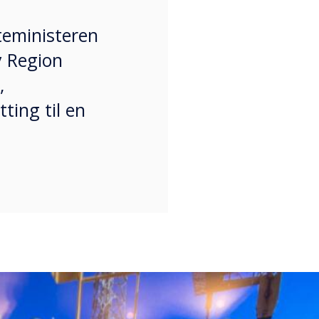
teministeren
y Region
,
ting til en