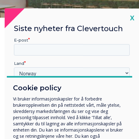
Cl
X
Siste nyheter fra Clevertouch
E-post
Land
Cookie policy
Hvilken bransje jobber du i?
Utbildning
Vi bruker informasjonskapsler for å forbedre
Företag
brukeropplevelsen din på nettstedet vårt, måle ytelse,
Övriga
skreddersy markedsføringen du ser og vise deg
personlig tilpasset innhold. Ved å klikke ‘Tillat alle’,
Selskapets navn
samtykker du til lagring av alle informasjonskapsler på
enheten din. Du kan se informasjonskapslene vi bruker
og se retningslinjene våre her. Du kan også