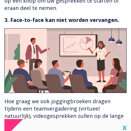
op een knop om uw gesprekken te starten of
eraan deel te nemen.
3. Face-to-face kan niet worden vervangen.
Hoe graag we ook joggingbroeken dragen
tijdens een teamvergadering (virtueel
natuurlijk), videogesprekken zullen op de lange
termijn nooit echte persoonlijke ontmoetingen
Cl
X
vervangen. We zijn sociale wezens die hunkeren