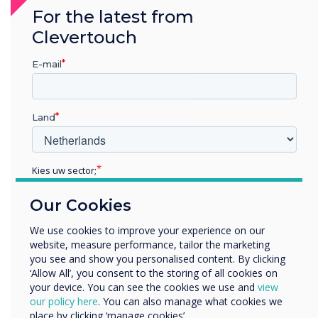
For the latest from
naar fysieke interactie en verbinding. Een
scherm kan dit niet helemaal repliceren.
Clevertouch
Slechts 16% van de mensen gaf aan voorgoed
E-mail
afscheid te willen nemen van het kantoor.
Waarom? Omdat we allemaal afhankelijk zijn
van en gedijen op de interacties met anderen -
Land
of het nu voor samenwerking of sociale
doeleinden is.
Kies uw sector;
71% gaf aan het informele gesprek van het
Educatie
kantoor te missen (Unipos)
Our Cookies
Zakelijke dienstverlening
Anders
Een ander probleem is het ad-hoc delen van
We use cookies to improve your experience on our
kennis, ideeën en vaardigheden - gebruikelijk in
website, measure performance, tailor the marketing
Bedrijfsnaam
you see and show you personalised content. By clicking
de meeste kantoren, is moeilijk te repliceren op
‘Allow All’, you consent to the storing of all cookies on
digitale communicatieplatforms, zoals Zoom of
your device. You can see the cookies we use and
view
Microsoft Teams. Om hybride werken op de
We willen graag contact met u opnemen over onze
our policy here
. You can also manage what cookies we
producten en diensten (via e-mail, telefoon of post).
lange termijn succesvol te laten zijn, moeten
place by clicking ‘manage cookies’