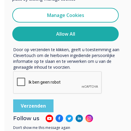
werknemers de juiste balans vinden.
Ik ga ermee akkoord om berichten te ontvangen
Samenwerkingsdeskundige Judith Olson
van Clevertouch.
Manage Cookies
suggereert een mix van persoonlijke
U kunt op elk moment afmelden voor berichten. Bekijk
ons privacybeleid voor meer informatie over hoe je af te
samenwerking en teaminteractie op kantoor,
melden, onze privacypraktijken en hoe we ons inzetten
Allow All
met gericht solowerk aan taken thuis.
om uw privacy te beschermen en respecteren.
4. Tijd is kostbaar, gebruik het goed.
Door op verzenden te klikken, geeft u toestemming aan
Clevertouch om de hierboven ingediende persoonlijke
informatie op te slaan en te verwerken om u van de
gevraagde inhoud te voorzien.
Follow us
Don’t show me this message again