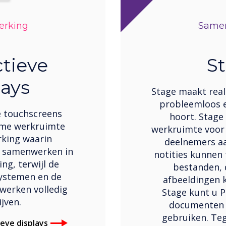
rking
Same
ctieve
S
lays
Stage maakt rea
probleemloos e
e touchscreens
hoort. Stage
time werkruimte
werkruimte voor
king waarin
deelnemers aa
 samenwerken in
notities kunnen
g, terwijl de
bestanden,
ystemen en de
afbeeldingen 
werken volledig
Stage kunt u P
ijven.
documenten 
gebruiken. Teg
ieve displays