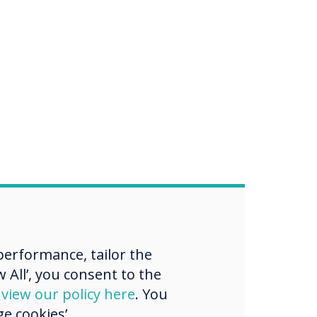
erformance, tailor the
 All’, you consent to the
d
view our policy here
. You
e cookies’