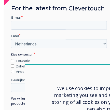
For the latest from Clevertouch
E-mail
Samenwerking
Land
Verbonden
Kies uw sector;
communicatie
Educatie
Zakelijke dienstverlening
Het verbinden van meerdere ge
Anders
gemeenschappelijk platform is 
Bedrijfsnaam
doel voor 's werelds grootste b
We use cookies to imp
bedrijfsentiteiten implementer
marketing you see and sh
Communications- en BYOD-con
We willen graag contact met u opnemen over onze
storing of all cookies on
behulp van Zoom, Teams, STAG
producten en diensten (via e-mail, telefoon of post).
oplossingen waarmee eindgebru
can also 