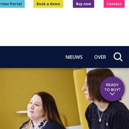
rtner Portal
Book a demo
Buy now
Contact
NIEUWS
OVER
READY
TO BUY?