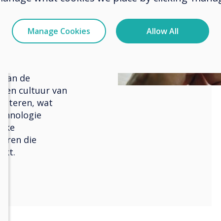
rwinnen.
kkelingstraject
Manage Cookies
Allow All
Clevertouch
ht op het creëren
 open agile
 van de
een cultuur van
oesteren, wat
echnologie
ijke
ëren die
akt.