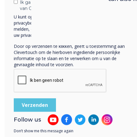
Ik ga ermee akkoord om berichten te ontvangen
voor samenwerking kunnen ove
van Clevertouch.
U kunt op elk moment afmelden voor berichten. Bekijk ons
Door de jaren heen is het ontwi
privacybeleid voor meer informatie over hoe je af te
voor interactieve displays van 
melden, onze privacypraktijken en hoe we ons inzetten om
Technologies opzettelijk geric
uw privacy te beschermen en respecteren.
van de perfecte omgeving voor
Door op verzenden te klikken, geeft u toestemming aan
samenwerking. Op de werkplek
Clevertouch om de hierboven ingediende persoonlijke
toekomst moeten organisaties 
informatie op te slaan en te verwerken om u van de
creativiteit en behendigheid k
gevraagde inhoud te voorzien.
inhoudt dat ze de kracht van t
moeten benutten om een zakel
samenwerkingsomgeving te cre
samenwerking eenvoudiger ma
Follow us
Don’t show me this message again