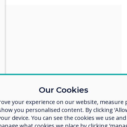
bruikers op een
Our Cookies
een essentieel
edrijven. Meer
rove your experience on our website, measure p
en Unified
ow you personalised content. By clicking ‘Allow
cepten, met
 your device. You can see the cookies we use an
E en andere
ikers barrières
manage what cookies we place by clicking ‘manag