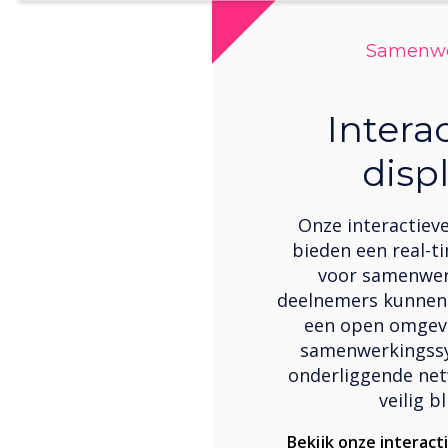
Samenwe
Intera
disp
Onze interactiev
bieden een real-
voor samenwer
deelnemers kunnen
een open omgevin
samenwerkingss
onderliggende net
veilig bl
Bekijk onze interact