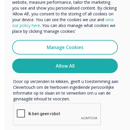
website, measure performance, tailor the marketing
Bedrijfsnaam
you see and show you personalised content. By clicking
‘Allow All’, you consent to the storing of all cookies on
your device. You can see the cookies we use and
view
We willen graag contact met u opnemen over onze
our policy here
. You can also manage what cookies we
producten en diensten (via e-mail, telefoon of post).
place by clicking ‘manage cookies’
Ik ga ermee akkoord om berichten te ontvangen
van Clevertouch.
Manage Cookies
U kunt op elk moment afmelden voor berichten. Bekijk
ons privacybeleid voor meer informatie over hoe je af te
melden, onze privacypraktijken en hoe we ons inzetten
Allow All
om uw privacy te beschermen en respecteren.
Door op verzenden te klikken, geeft u toestemming aan
Clevertouch om de hierboven ingediende persoonlijke
Toekomstige banen en de vaardigheden die
informatie op te slaan en te verwerken om u van de
nodig zijn om ze te krijgen - EdTech
gevraagde inhoud te voorzien.