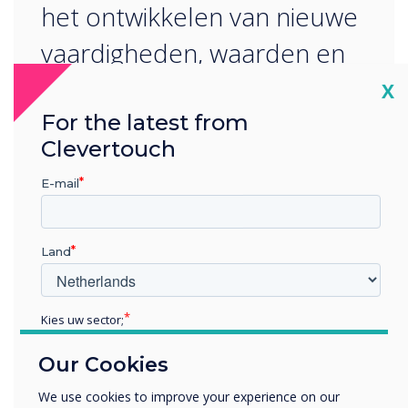
het ontwikkelen van nieuwe
vaardigheden, waarden en
attitudes. "
Cl
X
For the latest from
Clevertouch
E-mail
READ NEXT
Land
Kies uw sector;
Educatie
Our Cookies
Zakelijke dienstverlening
Anders
We use cookies to improve your experience on our