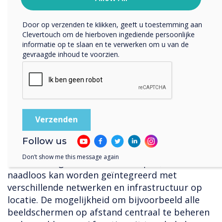
coördineren. Clevertouch interactieve displays,
om uw privacy te beschermen en respecteren.
standaard grootformaat displays en les- /
Door op verzenden te klikken, geeft u toestemming aan
seminarruimteboekingspanels kunnen allemaal
Clevertouch om de hierboven ingediende persoonlijke
snel en tegelijkertijd vanuit één platform
informatie op te slaan en te verwerken om u van de
gevraagde inhoud te voorzien.
worden bijgewerkt, waardoor de belasting van
IT / AV-ondersteuningsteams wordt verminderd.
Beveiliging is een sleutelfactor wanneer HE /
FE hun beslissing nemen over welke
technologieplatforms ze moeten installeren.
Hoe voldoet Clevertouch aan hoge
veiligheidseisen?
Follow us
Het mooie van Clevertouch is dat het zeer
Don’t show me this message again
flexibel en agnostisch is ontworpen, zodat het
naadloos kan worden geïntegreerd met
verschillende netwerken en infrastructuur op
locatie. De mogelijkheid om bijvoorbeeld alle
beeldschermen op afstand centraal te beheren