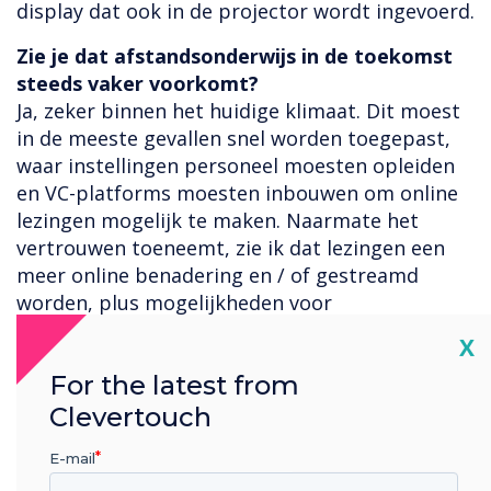
display dat ook in de projector wordt ingevoerd.
Zie je dat afstandsonderwijs in de toekomst
steeds vaker voorkomt?
Ja, zeker binnen het huidige klimaat. Dit moest
in de meeste gevallen snel worden toegepast,
waar instellingen personeel moesten opleiden
en VC-platforms moesten inbouwen om online
lezingen mogelijk te maken. Naarmate het
vertrouwen toeneemt, zie ik dat lezingen een
meer online benadering en / of gestreamd
worden, plus mogelijkheden voor
samenwerking op afstand.
Cl
X
Hoe zie je het HE / FE-landschap veranderen in
For the latest from
2020 en daarna?
Clevertouch
Ik denk dat we allemaal moeten nagaan wat het
"nieuwe normaal" is en analyseren hoe we een
E-mail
veilige omgeving ter plaatse kunnen bieden aan