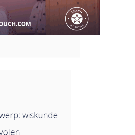
“
werp: wiskunde
volen