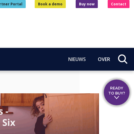
rtner Portal
Book a demo
Buy now
Contact
NIEUWS
OVER
READY
TO BUY?