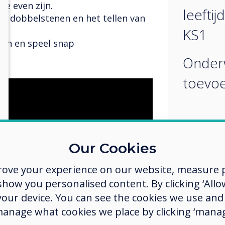
ke even zijn.
leeftij
de dobbelstenen en het tellen van
KS1
een en speel snap
Onder
toevo
Our Cookies
rove your experience on our website, measure p
ow you personalised content. By clicking ‘Allow
 your device. You can see the cookies we use an
manage what cookies we place by clicking ‘manag