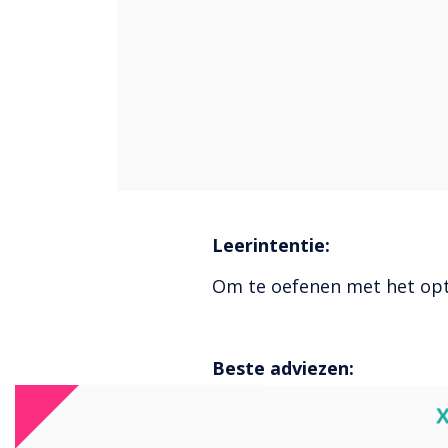
Leerintentie:
Om te oefenen met het opte
Beste adviezen:
Praat met uw kind ove
C
waar ze aan beide kan