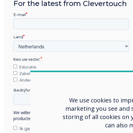
For the latest from Clevertouch
getallen oneven en wel
Oefen het gooien van 
E-mail
de punten
Gooi elk een dobbelst
Land
Kies uw sector;
Educatie
Zakelijke dienstverlening
Anders
Bedrijfsnaam
We use cookies to imp
marketing you see and sh
We willen graag contact met u opnemen over onze
storing of all cookies on
producten en diensten (via e-mail, telefoon of post).
can also 
Ik ga ermee akkoord om berichten te ontvangen