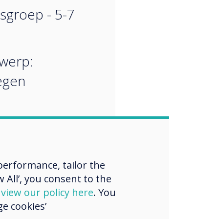
dsgroep - 5-7
werp:
egen
erformance, tailor the
 All’, you consent to the
d
view our policy here
. You
e cookies’