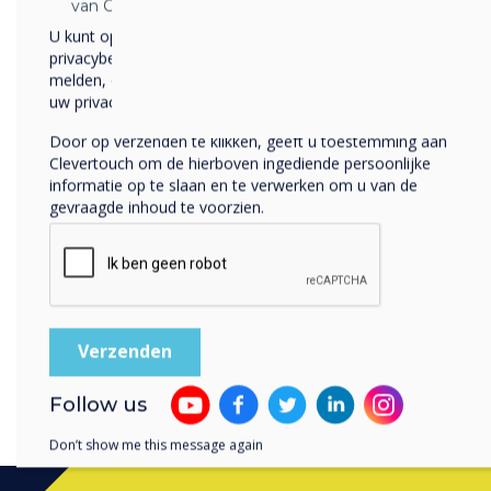
van Clevertouch.
U kunt op elk moment afmelden voor berichten. Bekijk ons
privacybeleid voor meer informatie over hoe je af te
melden, onze privacypraktijken en hoe we ons inzetten om
Ideeën voor achteraf:
uw privacy te beschermen en respecteren.
Door op verzenden te klikken, geeft u toestemming aan
Verander het aantal d
Clevertouch om de hierboven ingediende persoonlijke
Gebruik een groter sp
informatie op te slaan en te verwerken om u van de
Maak het dobbelbord 
gevraagde inhoud te voorzien.
misschien de eerste le
Follow us
Don’t show me this message again