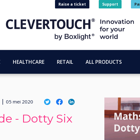
Raise a ticket
Support
Pa
E
HEALTHCARE
RETAIL
ALL PRODUCTS
|
05 mei 2020
e - Dotty Six