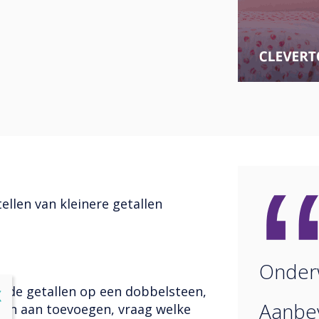
llen van kleinere getallen
Onder
r de getallen op een dobbelsteen,
lose
X
Aanbe
ten aan toevoegen, vraag welke