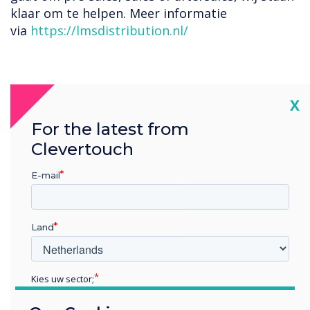
klaar om te helpen. Meer informatie
via
https://lmsdistribution.nl/
Cl
X
For the latest from
Clevertouch
“
E-mail
Land
...assortiment uitbreiden
Kies uw sector;
met de innovatieve
Educatie