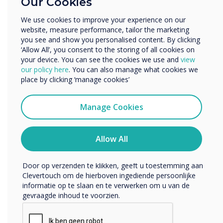
Our Cookies
Zakelijke dienstverlening
oplossingen van
Anders
We use cookies to improve your experience on our
Clevertouch welke
website, measure performance, tailor the marketing
Bedrijfsnaam
you see and show you personalised content. By clicking
aansluiten bij de behoefte
‘Allow All’, you consent to the storing of all cookies on
your device. You can see the cookies we use and
view
uit de markt.
We willen graag contact met u opnemen over onze
our policy here
. You can also manage what cookies we
producten en diensten (via e-mail, telefoon of post).
place by clicking ‘manage cookies’
Ik ga ermee akkoord om berichten te ontvangen
van Clevertouch.
Manage Cookies
U kunt op elk moment afmelden voor berichten. Bekijk
ons privacybeleid voor meer informatie over hoe je af te
melden, onze privacypraktijken en hoe we ons inzetten
Allow All
om uw privacy te beschermen en respecteren.
READ NEXT
Door op verzenden te klikken, geeft u toestemming aan
Clevertouch om de hierboven ingediende persoonlijke
informatie op te slaan en te verwerken om u van de
gevraagde inhoud te voorzien.