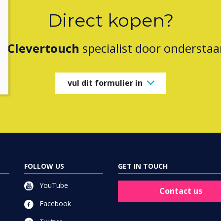
Direct kopen?
en
Clevertouch
specialist door onderstaa
vul dit formulier in
FOLLOW US
GET IN TOUCH
YouTube
Contact us
Facebook