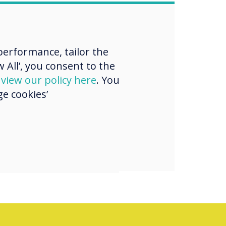
“
erformance, tailor the
 All’, you consent to the
d
view our policy here
. You
e cookies’
p to
CleverLive
e!