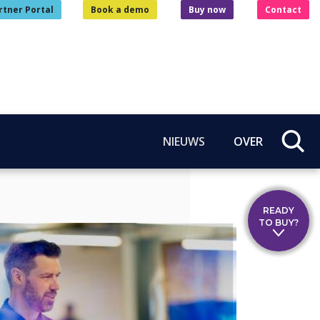
rtner Portal
Book a demo
Buy now
Contact
NIEUWS
OVER
READY
TO BUY?