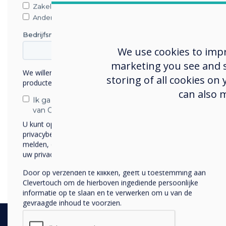
Zakelijke dienstverlening
Anders
Bedrijfsnaam
We use cookies to imp
marketing you see and sh
We willen graag contact met u opnemen over onze
storing of all cookies on
producten en diensten (via e-mail, telefoon of post).
can also 
Ik ga ermee akkoord om berichten te ontvangen
van Clevertouch.
U kunt op elk moment afmelden voor berichten. Bekijk ons
privacybeleid voor meer informatie over hoe je af te
melden, onze privacypraktijken en hoe we ons inzetten om
uw privacy te beschermen en respecteren.
Door op verzenden te klikken, geeft u toestemming aan
Clevertouch om de hierboven ingediende persoonlijke
informatie op te slaan en te verwerken om u van de
gevraagde inhoud te voorzien.