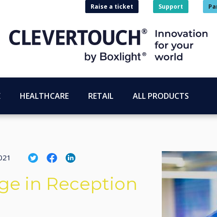
Raise a ticket
Support
Pa
E
HEALTHCARE
RETAIL
ALL PRODUCTS
2021
age in Reception