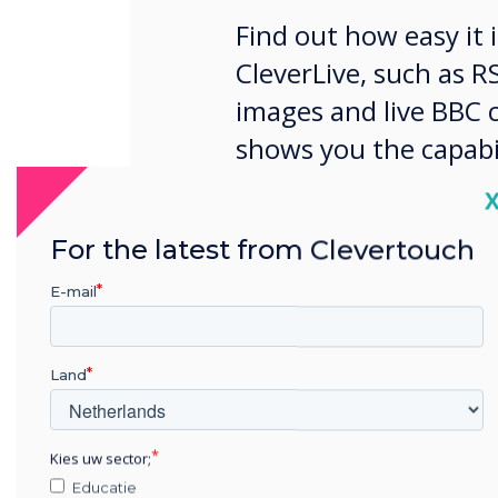
Find out how easy it 
CleverLive, such as RS
images and live BBC 
shows you the capabil
your reception area.
C
For the latest from Clevertouch
E-mail
Land
Kies uw sector;
Educatie