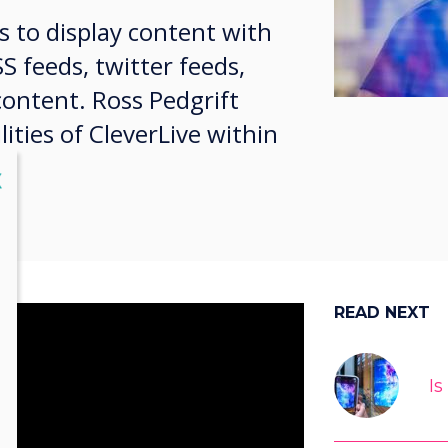
is to display content with
S feeds, twitter feeds,
content. Ross Pedgrift
ities of CleverLive within
lose
X
READ NEXT
Is