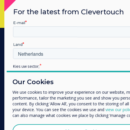
For the latest from Clevertouch
E-mail
Land
PRODUCTS
Digital Ecosystem
Kies uw sector;
Interactive Displays
Educatie
Commercial Displays
Zakelijke dienstverlening
Our Cookies
Digital Signage
Anders
We use cookies to improve your experience on our website, 
Room Booking
Bedrijfsnaam
performance, tailor the marketing you see and show you pers
Software
content. By clicking ‘Allow All’, you consent to the storing of al
your device. You can see the cookies we use and
view our poli
Unified Comms
can also manage what cookies we place by clicking ‘manage co
We willen graag contact met u opnemen over onze producten
Accessories
(via e-mail, telefoon of post).
Collaboration