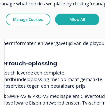
ertouch werd vergeleken met een shortlist-selec
manage what cookies we place by clicking ‘manag
laagde als projectwinnaar op basis van:
Concurrerende prijs - geen verborgen kosten
Manage Cookies
Allow All
Een rijk inhoudbeheersysteem
Garantie met ondersteuning op afstand
Technische details, waaronder hardwarevereist
schermformaten en weergavetijd van de playou
vertouch-oplossing
ertouch leverde een complete
daardbundeloplossing met op maat gemaakte
erpservices tegen een betaalbare prijs.
el: SWEP-V2 & PRO-V3 mediaspelers Clevertouc
erpsoftware Eigen ontwerpdiensten Tv-scher