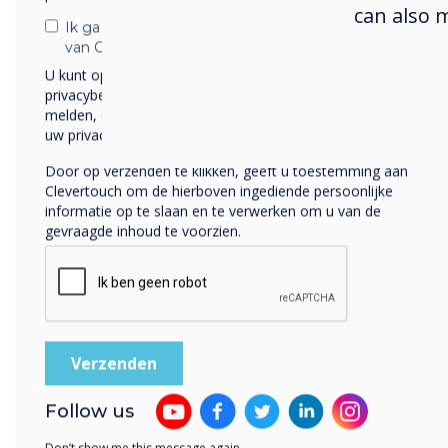
Clev
can also 
en s
Ik ga ermee akkoord om berichten te ontvangen
van Clevertouch.
U kunt op elk moment afmelden voor berichten. Bekijk ons
privacybeleid voor meer informatie over hoe je af te
melden, onze privacypraktijken en hoe we ons inzetten om
uw privacy te beschermen en respecteren.
Door op verzenden te klikken, geeft u toestemming aan
Clevertouch om de hierboven ingediende persoonlijke
informatie op te slaan en te verwerken om u van de
gevraagde inhoud te voorzien.
Cle
Clev
stan
ontw
Bund
Follow us
ontw