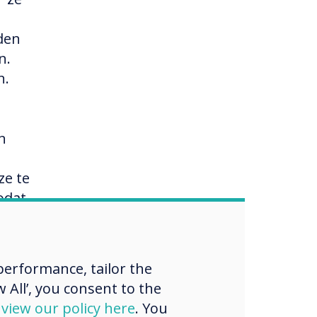
den
n.
n.
n
ze te
odat
r de
erformance, tailor the
 All’, you consent to the
d
view our policy here
. You