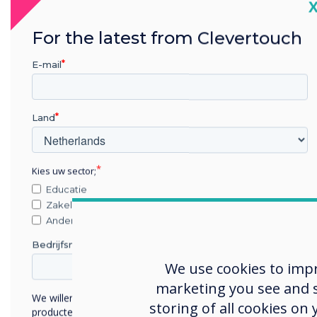
C
grot
For the latest from Clevertouch
menu
bijg
E-mail
Het 
Obj
Land
Om o
door
Kies uw sector;
uits
Educatie
over
Zakelijke dienstverlening
het 
Anders
inho
Bedrijfsnaam
We use cookies to imp
marketing you see and sh
Sel
We willen graag contact met u opnemen over onze
storing of all cookies on
producten en diensten (via e-mail, telefoon of post).