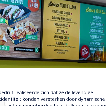
edrijf realiseerde zich dat ze de levendige
identiteit konden versterken door dynamische
owcasting menuborden te installeren, waardoo