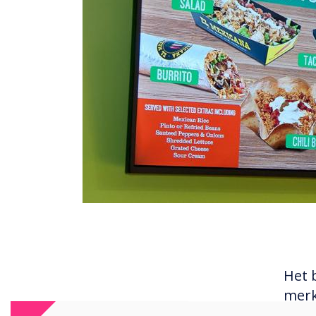
Het b
merk
narr