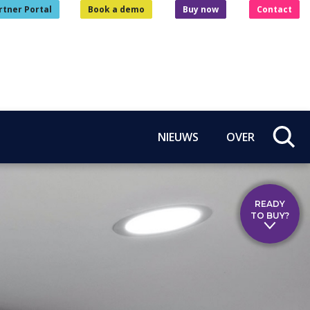
rtner Portal
Book a demo
Buy now
Contact
NIEUWS
OVER
READY
TO BUY?