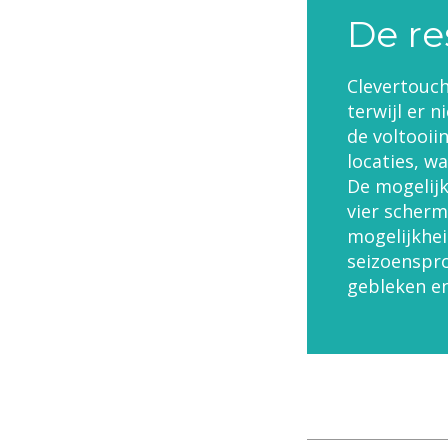
De re
Clevertouch
terwijl er 
de voltooii
locaties, w
De mogelij
vier scherm
mogelijkhei
seizoenspro
gebleken en