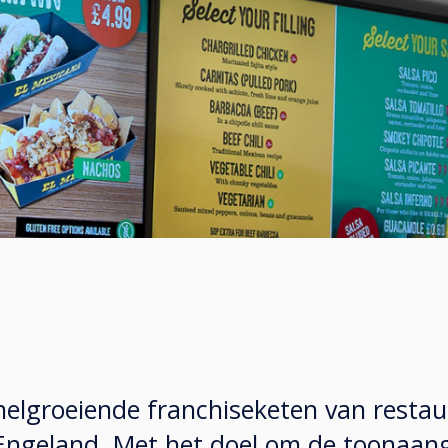
snelgroeiende franchiseketen van resta
l Engeland. Met het doel om de toonaa