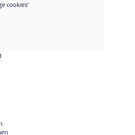
tie
e cookies’
en,
t
h
men