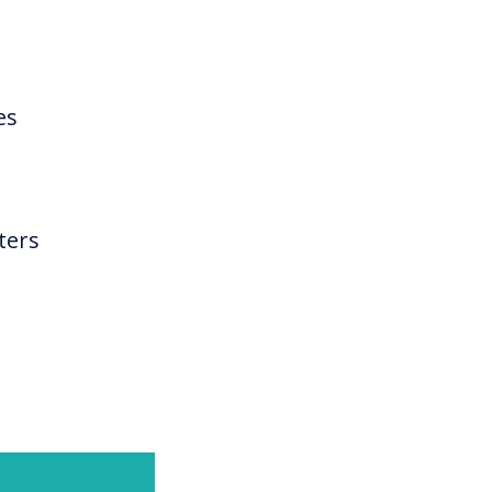
es
ters