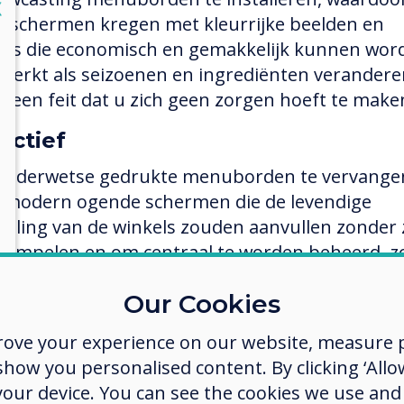
lose
X
e schermen kregen met kleurrijke beelden en
's die economisch en gemakkelijk kunnen wor
ewerkt als seizoenen en ingrediënten verandere
is een feit dat u zich geen zorgen hoeft te make
ectief
uderwetse gedrukte menuborden te vervange
 modern ogende schermen die de levendige
traling van de winkels zouden aanvullen zonder 
rompelen en om centraal te worden beheerd, z
hoofdkantoor controle zou kunnen hebben ove
Our Cookies
ud.
rove your experience on our website, measure p
ow you personalised content. By clicking ‘Allow
ectie proces
 your device. You can see the cookies we use an