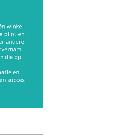
én winkel
e pilot en
er andere
 overnam.
n die op
atie en
een succes