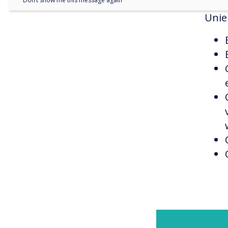
Don’t show me this message again
Unie