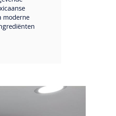
exicaanse
en moderne
ingrediënten