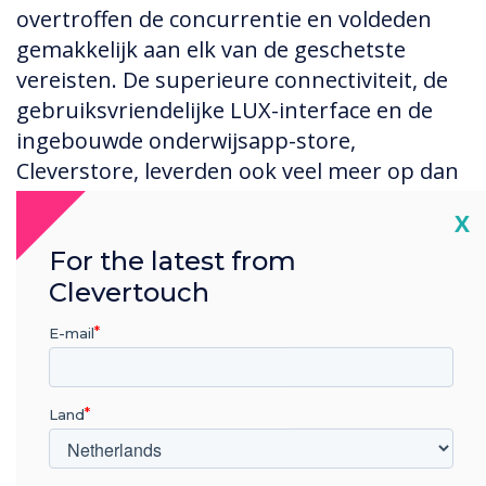
overtroffen de concurrentie en voldeden
gemakkelijk aan elk van de geschetste
vereisten. De superieure connectiviteit, de
gebruiksvriendelijke LUX-interface en de
ingebouwde onderwijsapp-store,
Cleverstore, leverden ook veel meer op dan
alleen whiteboarden.
Cl
X
Daarnaast hebben extra functies geholpen
For the latest from
om de Clevertouch-oplossing te versterken,
Clevertouch
zoals USB-C-ingangen die een enkele
E-mail
kabelverbinding van de Chromebook naar
het scherm mogelijk maken, en
Clevermessage ingebouwde bewegwijzering
Land
voor het uitzenden van nieuws,
waarschuwingsberichten en meldingen: