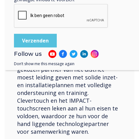
Clevertouch was de duidelijke
oplossing. Het vergroten van de
betrokkenheid van studenten door
middel van innovatieve en
gebruiksvriendelijke
samenwerkingstechnologie en
software was een essentieel onderdeel
Follow us
van hun besluitvormingsproces. De
Don’t show me this message again
gekozen partner van het district
moest leiding geven met solide inzet-
en installatieplannen met volledige
ondersteuning en training.
Clevertouch en het IMPACT-
touchscreen leken aan al hun eisen te
voldoen, waardoor ze hun voor de
hand liggende technologiepartner
voor samenwerking waren.