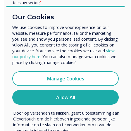
Kies uw sector;
• districts- of lokaal nieuws
Educatie
• speciale evenementen zoals evacuaties,
Our Cookies
Zakelijke dienstverlening
indringers of pandemische informatie
Anders
We use cookies to improve your experience on our
• externe inhoud om personeel, studenten
website, measure performance, tailor the marketing
Bedrijfsnaam
en bezoekers op de hoogte te houden
you see and show you personalised content. By clicking
‘Allow All’, you consent to the storing of all cookies on
your device. You can see the cookies we use and
view
Het districtspersoneel heeft het gevoel dat
We willen graag contact met u opnemen over onze
our policy here
. You can also manage what cookies we
ze nog moeten krassen op wat er met de
producten en diensten (via e-mail, telefoon of post).
place by clicking ‘manage cookies’
Clevertouch IMPACT-touchscreens kan
Ik ga ermee akkoord om berichten te ontvangen
worden gedaan.
van Clevertouch.
Manage Cookies
U kunt op elk moment afmelden voor berichten. Bekijk
ons privacybeleid voor meer informatie over hoe je af te
melden, onze privacypraktijken en hoe we ons inzetten
Allow All
om uw privacy te beschermen en respecteren.
Door op verzenden te klikken, geeft u toestemming aan
Clevertouch om de hierboven ingediende persoonlijke
De uitkomst
informatie op te slaan en te verwerken om u van de
gevraagde inhoud te voorzien.