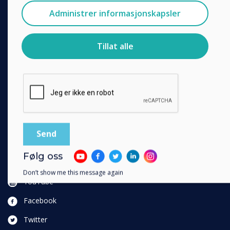
Accessories
Jeg godtar å motta kommunikasjon fra
Administrer informasjonskapsler
Clevertouch.
Collaboration
For informasjon om hvordan vi samler inn og bruker
personopplysningene dine, se vår
personvernerklæring
.
SOLUTIONS
Tillat alle
Ved å klikke på send gir du samtykke til Clevertouch til å
Enterprise
lagre og behandle informasjonen du har gitt.
Retail
Healthcare
HEFE
Customer stories
Work From Home
Følg oss
FOLLOW US
Don’t show me this message again
YouTube
Facebook
Twitter