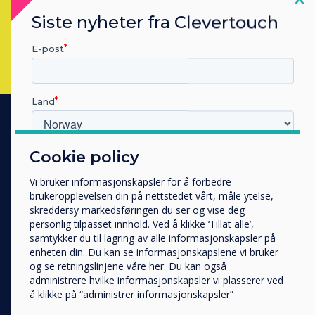
Siste nyheter fra Clevertouch
Complete this form
John Ginty
E-post
Corinna Denbow
Land
PRODUCTS
Cookie policy
Hvilken bransje jobber du i?
Digital Ecosystem
Utbildning
Vi bruker informasjonskapsler for å forbedre
Företag
Interactive Displays
brukeropplevelsen din på nettstedet vårt, måle ytelse,
Övriga
skreddersy markedsføringen du ser og vise deg
Commercial Displays
personlig tilpasset innhold. Ved å klikke ‘Tillat alle’,
Selskapets navn
Digital Signage
samtykker du til lagring av alle informasjonskapsler på
enheten din. Du kan se informasjonskapslene vi bruker
Room Booking
og se retningslinjene våre her. Du kan også
Software
administrere hvilke informasjonskapsler vi plasserer ved
Vi vil gjerne kontakte deg angående våre produkter og
å klikke på “administrer informasjonskapsler”
tjenester via e-post, telefon eller post.
Unified Comms