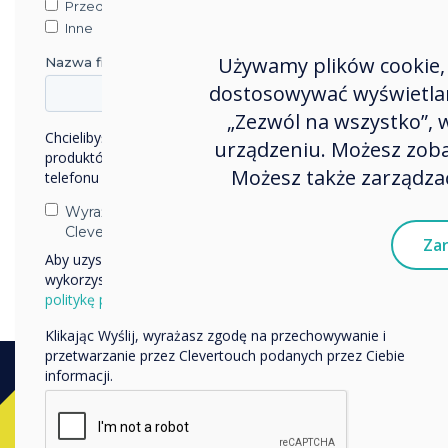
Przedsiębiorstwo
Inne
Używamy plików cookie, 
Nazwa firmy
dostosowywać wyświetlane
„Zezwól na wszystko”,
Chcielibyśmy się z Tobą skontaktować w sprawie naszych
urządzeniu. Możesz zobac
produktów i usług za pośrednictwem poczty elektronicznej,
Możesz także zarządzać
telefonu lub poczty.
Wyrażam zgodę na otrzymywanie informacji od
Clevertouch.
Zar
Aby uzyskać informacje o tym, jak gromadzimy i
wykorzystujemy Twoje dane osobowe, odwiedź naszą
politykę prywatności.
Klikając Wyślij, wyrażasz zgodę na przechowywanie i
przetwarzanie przez Clevertouch podanych przez Ciebie
informacji.