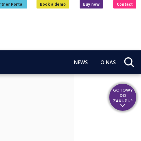
rtner Portal
Book a demo
Buy now
Contact
NEWS
O NAS
GOTOWY
DO
ZAKUPU?