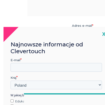
C
Najnowsze informacje od
Clevertouch
E-mail
Kraj
W jakiej branży pracujesz?
Edukacja