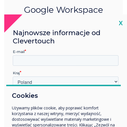
Google Workspace
Cl
X
Dowiedz się więcej
Najnowsze informacje od
Clevertouch
E-mail
Kraj
W jakiej branży pracujesz?
Cookies
Edukacja
Używamy plików cookie, aby poprawić komfort
Przedsiębiorstwo
korzystania z naszej witryny, mierzyć wydajność,
Inne
dostosowywać wyświetlane materiały marketingowe i
Nazwa firmy
wyświetlać spersonalizowane treści. Klikając „Zezwól na