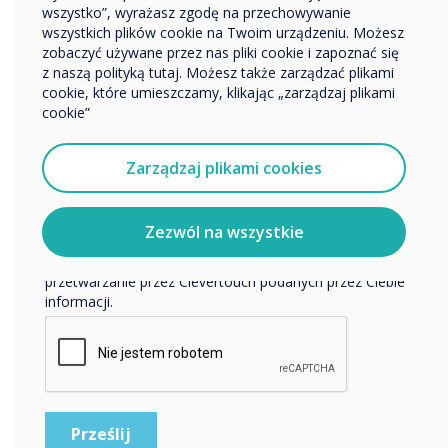
wszystko”, wyrażasz zgodę na przechowywanie
Pełna integracja
wszystkich plików cookie na Twoim urządzeniu. Możesz
zobaczyć używane przez nas pliki cookie i zapoznać się
Chcielibyśmy się z Tobą skontaktować w sprawie
z naszą polityką tutaj. Możesz także zarządzać plikami
naszych produktów i usług za pośrednictwem poczty
Microsoft 365
cookie, które umieszczamy, klikając „zarządzaj plikami
elektronicznej, telefonu lub poczty.
cookie”
Wyrażam zgodę na otrzymywanie informacji od
Dowiedz się więcej
Clevertouch.
Zarządzaj plikami cookies
Aby uzyskać informacje o tym, jak gromadzimy i
wykorzystujemy Twoje dane osobowe, odwiedź naszą
politykę prywatności.
Zezwól na wszystkie
Klikając Wyślij, wyrażasz zgodę na przechowywanie i
przetwarzanie przez Clevertouch podanych przez Ciebie
informacji.