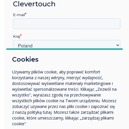
Clevertouch
Niezależnie od tego, czy jesteś specjalistą IT, czy
E-mail
nauczycielem, ten przewodnik pomoże Ci w
zakupie monitora interaktywnego.
Kraj
W jakiej branży pracujesz?
Cookies
Edukacja
Używamy plików cookie, aby poprawić komfort
Przedsiębiorstwo
korzystania z naszej witryny, mierzyć wydajność,
Inne
dostosowywać wyświetlane materiały marketingowe i
Nazwa firmy
wyświetlać spersonalizowane treści. Klikając „Zezwól na
wszystko”, wyrażasz zgodę na przechowywanie
wszystkich plików cookie na Twoim urządzeniu. Możesz
zobaczyć używane przez nas pliki cookie i zapoznać się
Chcielibyśmy się z Tobą skontaktować w sprawie
z naszą polityką tutaj. Możesz także zarządzać plikami
naszych produktów i usług za pośrednictwem poczty
cookie, które umieszczamy, klikając „zarządzaj plikami
elektronicznej, telefonu lub poczty.
cookie”