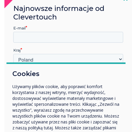
Najnowsze informacje od
Clevertouch
E-mail
Kraj
W jakiej branży pracujesz?
Cookies
Edukacja
Używamy plików cookie, aby poprawić komfort
Przedsiębiorstwo
korzystania z naszej witryny, mierzyć wydajność,
Inne
dostosowywać wyświetlane materiały marketingowe i
Nazwa firmy
wyświetlać spersonalizowane treści. Klikając „Zezwól na
wszystko”, wyrażasz zgodę na przechowywanie
wszystkich plików cookie na Twoim urządzeniu. Możesz
Konfiguracje biurowe
zobaczyć używane przez nas pliki cookie i zapoznać się
Chcielibyśmy się z Tobą skontaktować w sprawie
z naszą polityką tutaj. Możesz także zarządzać plikami
naszych produktów i usług za pośrednictwem poczty