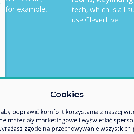
lose
X
, for example.
tech, which is all 
use CleverLive..
Cookies
aby poprawić komfort korzystania z naszej wit
 materiały marketingowe i wyświetlać spersona
 wyrażasz zgodę na przechowywanie wszystkich 