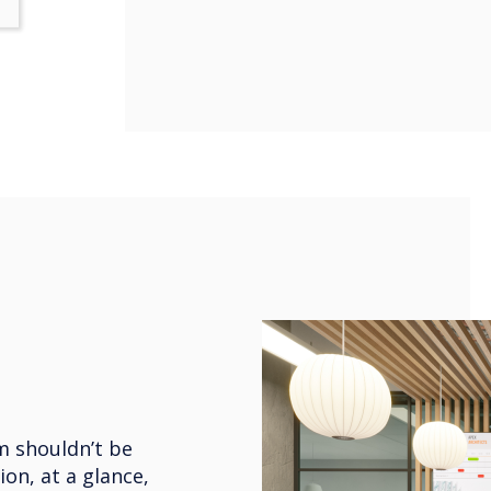
m shouldn’t be
ion, at a glance,