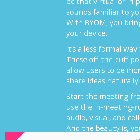
be that virtual or in
sounds familiar to y
With BYOM, you brin
your device.
It’s a less formal way
These off-the-cuff p
allow users to be mo
share ideas naturally
Start the meeting fr
use the in-meeting-r
audio, visual, and col
And the beauty is, yo
use your own UC sol