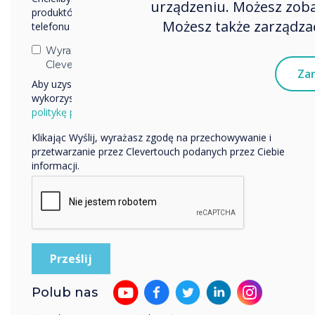
urządzeniu. Możesz zobac
produktów i usług za pośrednictwem poczty elektronicznej,
Możesz także zarządzać
telefonu lub poczty.
Wyrażam zgodę na otrzymywanie informacji od
Clevertouch.
Zar
Aby uzyskać informacje o tym, jak gromadzimy i
wykorzystujemy Twoje dane osobowe, odwiedź naszą
politykę prywatności.
Klikając Wyślij, wyrażasz zgodę na przechowywanie i
przetwarzanie przez Clevertouch podanych przez Ciebie
informacji.
Polub nas