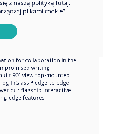
ę z naszą polityką tutaj.
rządzaj plikami cookie”
ve Displays
ouch Edge
ation for collaboration in the
mpromised writing
built 90º view top-mounted
rog InGlass™ edge-to-edge
ver our flagship Interactive
ing-edge features.