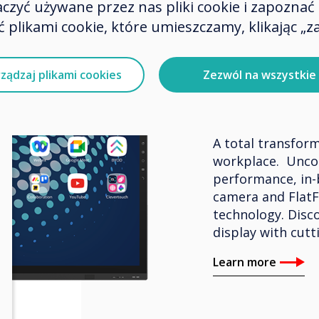
zyć używane przez nas pliki cookie i zapoznać si
 plikami cookie, które umieszczamy, klikając „za
BYOM – Interacti
ządzaj plikami cookies
Zezwól na wszystkie
Clevert
A total transform
workplace. Unco
performance, in-
camera and FlatF
technology. Disco
display with cutt
Learn more