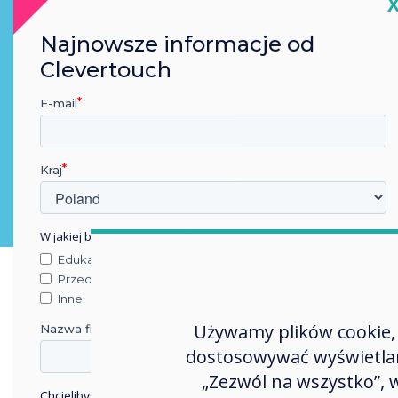
C
Teams, Codex, Webex
Najnowsze informacje od
Clevertouch
E-mail
Kraj
W jakiej branży pracujesz?
Edukacja
Przedsiębiorstwo
Inne
Używamy plików cookie, 
Nazwa firmy
dostosowywać wyświetlane
„Zezwól na wszystko”,
Chcielibyśmy się z Tobą skontaktować w sprawie naszych