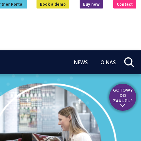
rtner Portal
Book a demo
Buy now
Contact
NEWS
O NAS
GOTOWY
DO
ZAKUPU?