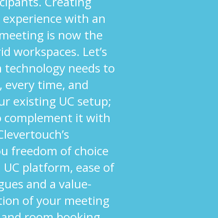
cipants. Creating
 experience with an
 meeting is now the
rid workspaces. Let’s
om technology needs to
, every time, and
ur existing UC setup;
to complement it with
 Clevertouch’s
ou freedom of choice
 UC platform, ease of
agues and a value-
tion of your meeting
 and room booking