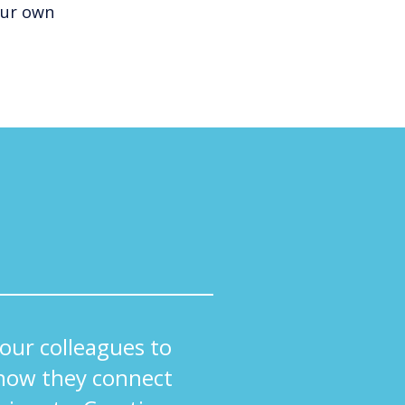
our own
ur colleagues to
how they connect