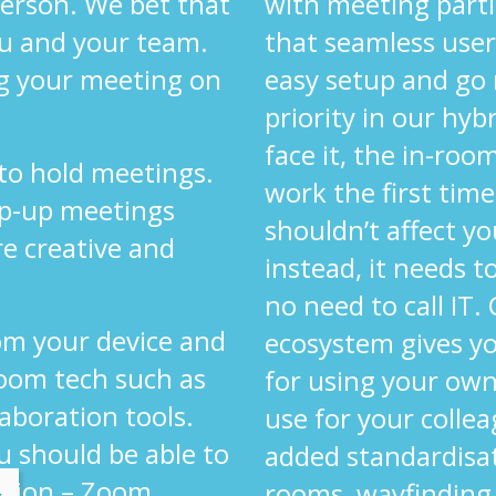
 person. We bet that
with meeting parti
ou and your team.
that seamless user
g your meeting on
easy setup and go
priority in our hyb
face it, the in-ro
 to hold meetings.
work the first time
op-up meetings
shouldn’t affect yo
re creative and
instead, it needs 
.
no need to call IT.
om your device and
ecosystem gives y
oom tech such as
for using your own
laboration tools.
use for your colle
u should be able to
added standardisa
ution – Zoom,
rooms, wayfinding