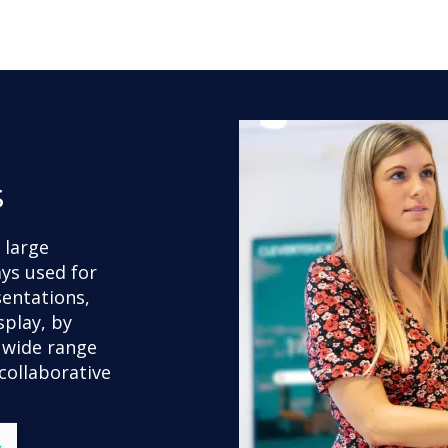
s
r large
ays used for
sentations,
splay, by
 wide range
collaborative