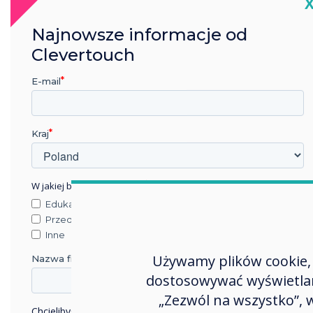
C
Najnowsze informacje od
Clevertouch
E-mail
Kraj
W jakiej branży pracujesz?
Edukacja
Przedsiębiorstwo
Inne
Używamy plików cookie, 
Nazwa firmy
dostosowywać wyświetlane
„Zezwól na wszystko”,
Chcielibyśmy się z Tobą skontaktować w sprawie naszych