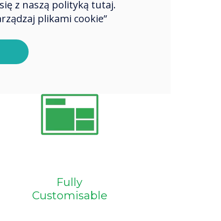
ę z naszą polityką tutaj.
 which enhance
n and engagement.
rządzaj plikami cookie”
Next
Continuously
Evolving