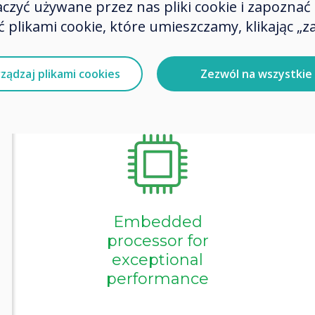
zyć używane przez nas pliki cookie i zapoznać si
innovations,
collaboratio
 plikami cookie, które umieszczamy, klikając „za
ządzaj plikami cookies
Zezwól na wszystkie
Collaboration
and
engagement
tools