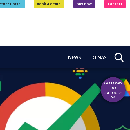
rtner Portal
Book a demo
Buy now
Contact
NEWS
O NAS
GOTOWY
DO
ZAKUPU?