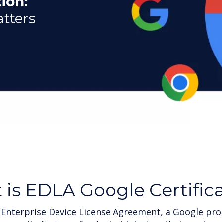
ion:
atters
t
is EDLA Google Certific
 Enterprise Device License Agreement, a Google pro