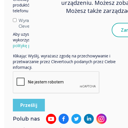
urządzeniu. Możesz zobac
produktów i usług za pośrednictwem poczty elektronicznej,
Możesz także zarządzać
telefonu lub poczty.
Previous
Wyrażam zgodę na otrzymywanie informacji od
Clevertouch.
Zar
Aby uzyskać informacje o tym, jak gromadzimy i
wykorzystujemy Twoje dane osobowe, odwiedź naszą
politykę prywatności.
Klikając Wyślij, wyrażasz zgodę na przechowywanie i
przetwarzanie przez Clevertouch podanych przez Ciebie
informacji.
Up-to-date
features
Polub nas