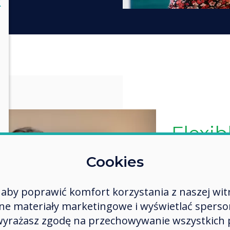
lose
X
The la
& feat
Cookies
Google's EDLA
you are alwa
aby poprawić komfort korzystania z naszej wit
latest Googl
 materiały marketingowe i wyświetlać spersona
This includes
 wyrażasz zgodę na przechowywanie wszystkich 
enterprise a