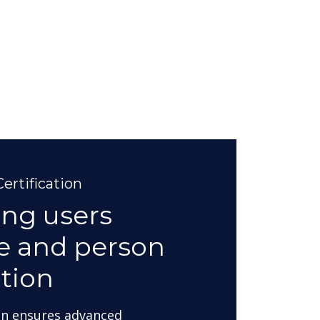
ertification
ing users
ve and person
tion
on ensures advanced