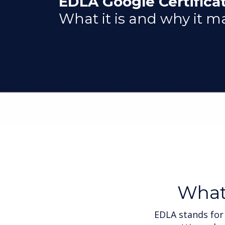
EDLA Google Certificat
What it is and why it m
Wha
EDLA stands for