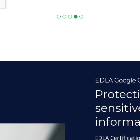
EDLA Google C
Protect
sensiti
informa
EDLA Certificati