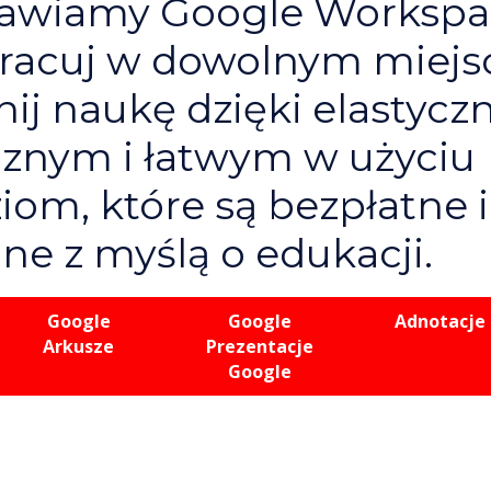
tawiamy Google Workspa
acuj w dowolnym miejsc
ij naukę dzięki elastycz
znym i łatwym w użyciu
iom, które są bezpłatne i
ne z myślą o edukacji.
Google
Google
Adnotacje
Arkusze
Prezentacje
Google