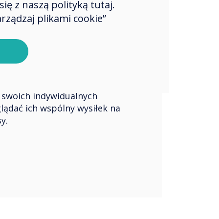
a się
ę z naszą polityką tutaj.
rządzaj plikami cookie”
acuj w
ym miejscu
wspólnie pracować nad
swoich indywidualnych
glądać ich wspólny wysiłek na
y.