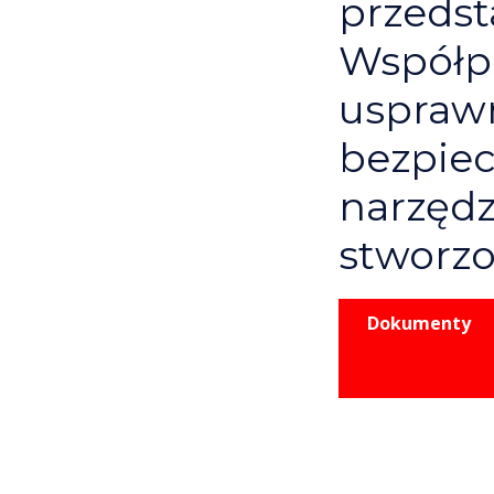
przeds
Współpr
usprawn
bezpiec
narzędz
stworzo
Dokumenty