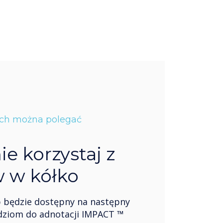
ych można polegać
e korzystaj z
 w kółko
 będzie dostępny na następny
ędziom do adnotacji IMPACT ™