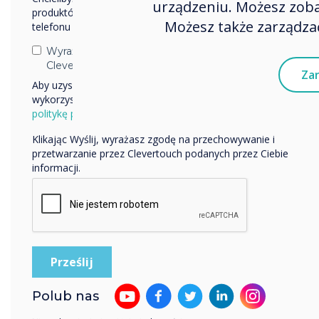
urządzeniu. Możesz zobac
produktów i usług za pośrednictwem poczty elektronicznej,
Możesz także zarządzać
telefonu lub poczty.
Wyrażam zgodę na otrzymywanie informacji od
Clevertouch.
Zar
Aby uzyskać informacje o tym, jak gromadzimy i
wykorzystujemy Twoje dane osobowe, odwiedź naszą
politykę prywatności.
Klikając Wyślij, wyrażasz zgodę na przechowywanie i
przetwarzanie przez Clevertouch podanych przez Ciebie
informacji.
Polub nas