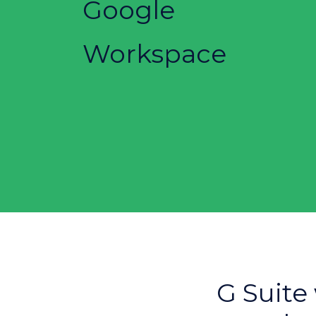
Google
Workspace
G Suite 