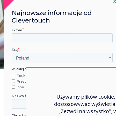
C
Najnowsze informacje od
Clevertouch
E-mail
Kraj
W jakiej branży pracujesz?
Edukacja
Przedsiębiorstwo
Inne
Używamy plików cookie, 
Nazwa firmy
dostosowywać wyświetlane
„Zezwól na wszystko”,
Chcielibyśmy się z Tobą skontaktować w sprawie naszych