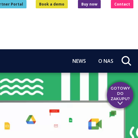
rtner Portal
Book a demo
Buy now
Contact
NEWS
O NAS
GOTOWY
DO
ZAKUPU?