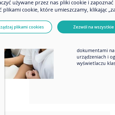
Swoboda uczeni
zyć używane przez nas pliki cookie i zapoznać si
 plikami cookie, które umieszczamy, klikając „za
Współpr
ządzaj plikami cookies
Zezwól na wszystkie
dowoln
Uczniowie mogą 
dokumentami na 
urządzeniach i o
wyświetlaczu klas