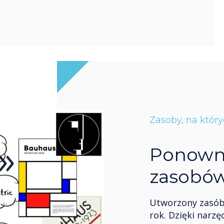
Zasoby, na któr
Ponowni
zasobów
Utworzony zasób
rok. Dzięki narz