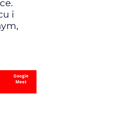
ce.
u i
nym,
Google
Meet