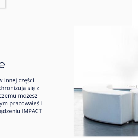
e
 innej części
hronizują się z
 czemu możesz
zym pracowałeś i
ządzeniu IMPACT