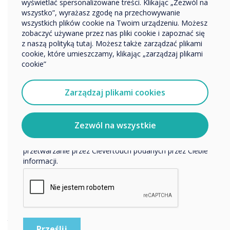
Nazwa firmy
wyświetlać spersonalizowane treści. Klikając „Zezwól na
wszystko”, wyrażasz zgodę na przechowywanie
wszystkich plików cookie na Twoim urządzeniu. Możesz
Imię
zobaczyć używane przez nas pliki cookie i zapoznać się
Chcielibyśmy się z Tobą skontaktować w sprawie
z naszą polityką tutaj. Możesz także zarządzać plikami
naszych produktów i usług za pośrednictwem poczty
cookie, które umieszczamy, klikając „zarządzaj plikami
elektronicznej, telefonu lub poczty.
cookie”
Nazwisko
Wyrażam zgodę na otrzymywanie informacji od
Clevertouch.
Zarządzaj plikami cookies
Aby uzyskać informacje o tym, jak gromadzimy i
E-mail
wykorzystujemy Twoje dane osobowe, odwiedź naszą
politykę prywatności.
Zezwól na wszystkie
Klikając Wyślij, wyrażasz zgodę na przechowywanie i
Nazwa organizacji
przetwarzanie przez Clevertouch podanych przez Ciebie
informacji.
Chcielibyśmy się z Tobą skontaktować w sprawie naszych
produktów i usług za pośrednictwem poczty elektronicznej,
telefonu lub poczty.