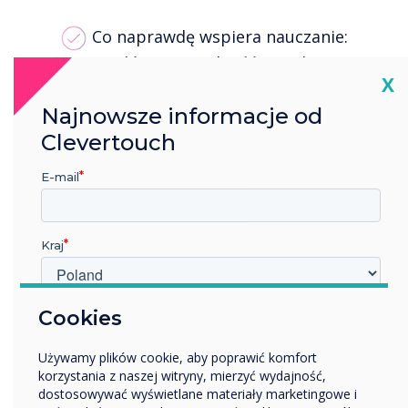
Co naprawdę wspiera nauczanie:
użyteczność, niezawodność i inteligentna
Cl
X
integracja
Najnowsze informacje od
Niezależnie od tego, czy jesteś w trakcie
Clevertouch
wdrażania, czy też dokonujesz przeglądu
konfiguracji swojej klasy, ten przewodnik
E-mail
przedstawia ramy, które pomogą Ci upewnić
się, że Twoje rozwiązania edukacyjno-
technologiczne są dostosowane do celu i
Kraj
odporne na przyszłość.
W jakiej branży pracujesz?
Cookies
Edukacja
Wypełnij poniższy formularz, aby
Używamy plików cookie, aby poprawić komfort
Przedsiębiorstwo
pobrać przewodnik
korzystania z naszej witryny, mierzyć wydajność,
Inne
dostosowywać wyświetlane materiały marketingowe i