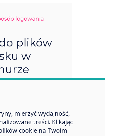
posób logowania
do plików
ysku w
murze
ą uzyskać dostęp do
 bez konieczności
 logowania.
ryny, mierzyć wydajność,
lizowane treści. Klikając
plików cookie na Twoim