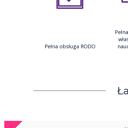
Pełna
wła
Pełna obsługa RODO
nauc
Ł