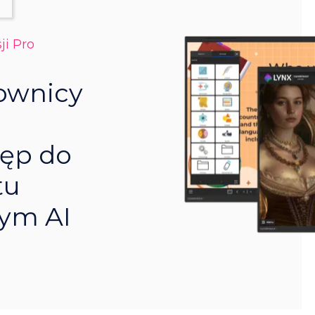
ji Pro
ownicy
tęp do
tu
tym AI