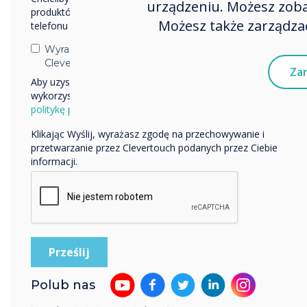
urządzeniu. Możesz zobac
produktów i usług za pośrednictwem poczty elektronicznej,
Możesz także zarządzać
telefonu lub poczty.
Wyrażam zgodę na otrzymywanie informacji od
Clevertouch.
Zar
Aby uzyskać informacje o tym, jak gromadzimy i
wykorzystujemy Twoje dane osobowe, odwiedź naszą
politykę prywatności.
Klikając Wyślij, wyrażasz zgodę na przechowywanie i
przetwarzanie przez Clevertouch podanych przez Ciebie
informacji.
Jesz
Polub nas