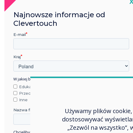
C
Najnowsze informacje od
Łatwiejszy spo
Clevertouch
E-mail
Synchro
ze szk
Kraj
syst
logow
W jakiej branży pracujesz?
Edukacja
Przedsiębiorstwo
Pracownicy muszą 
Inne
systemu ty
Używamy plików cookie, 
Nazwa firmy
dostosowywać wyświetlane
„Zezwól na wszystko”,
Chcielibyśmy się z Tobą skontaktować w sprawie naszych