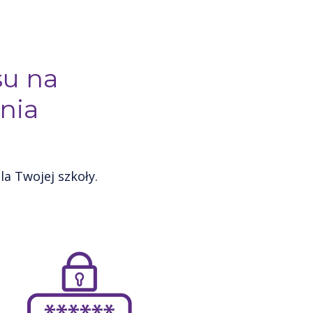
su na
nia
a Twojej szkoły.