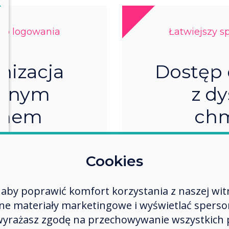
lose
X
sób logowania
Łatwiejszy s
nizacja
Dostęp 
olnym
z d
emem
ch
ania
Nauczyciele mog
swoich zasobów
Cookies
zalogować się do
osobnego
lko raz.
aby poprawić komfort korzystania z naszej wit
 materiały marketingowe i wyświetlać spersona
 wyrażasz zgodę na przechowywanie wszystkich 