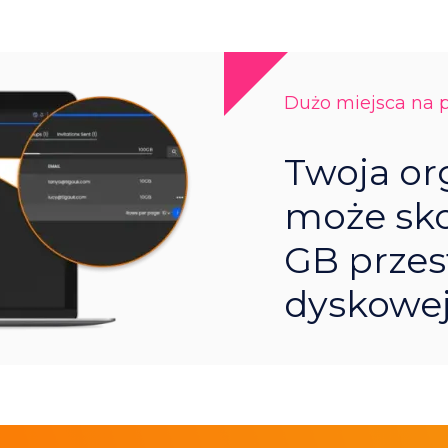
Dużo miejsca na p
Twoja or
może sko
GB przes
dyskowej