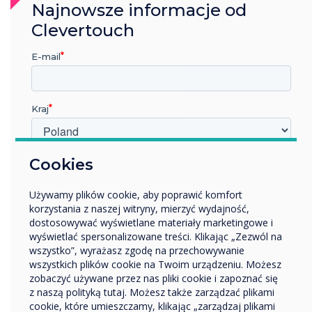
Najnowsze informacje od
Clevertouch
E-mail
Kraj
W jakiej branży pracujesz?
Cookies
Edukacja
Używamy plików cookie, aby poprawić komfort
Przedsiębiorstwo
korzystania z naszej witryny, mierzyć wydajność,
Inne
dostosowywać wyświetlane materiały marketingowe i
Nazwa firmy
wyświetlać spersonalizowane treści. Klikając „Zezwól na
wszystko”, wyrażasz zgodę na przechowywanie
wszystkich plików cookie na Twoim urządzeniu. Możesz
zobaczyć używane przez nas pliki cookie i zapoznać się
Chcielibyśmy się z Tobą skontaktować w sprawie
z naszą polityką tutaj. Możesz także zarządzać plikami
naszych produktów i usług za pośrednictwem poczty
cookie, które umieszczamy, klikając „zarządzaj plikami
Marketing multimedialny