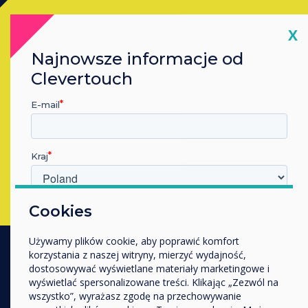
Kup
Cl
X
Najnowsze informacje od
Skontaktuj się z ekspertem
Clevertouch
Clevertouch
, wypełniając poniższy
formularz
E-mail
Wypełnij ten formularz
Kraj
W jakiej branży pracujesz?
Cookies
Edukacja
Używamy plików cookie, aby poprawić komfort
Przedsiębiorstwo
korzystania z naszej witryny, mierzyć wydajność,
Inne
dostosowywać wyświetlane materiały marketingowe i
PRODUKTY
Nazwa firmy
wyświetlać spersonalizowane treści. Klikając „Zezwól na
wszystko”, wyrażasz zgodę na przechowywanie
Digital Ecosystem