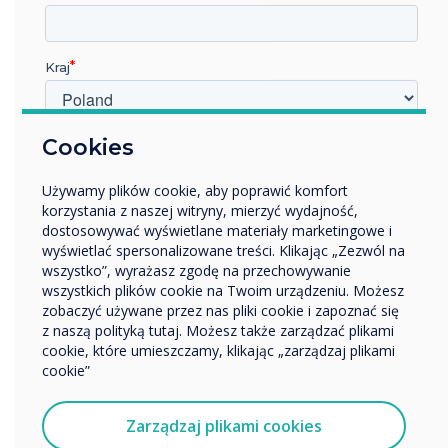
Kraj
Podłącz
Podłącz odtwarzacz multimedialny do Twojego
W jakiej branży pracujesz?
Cookies
wyświetlacza Digital Signage
Edukacja
Używamy plików cookie, aby poprawić komfort
Przedsiębiorstwo
korzystania z naszej witryny, mierzyć wydajność,
Inne
dostosowywać wyświetlane materiały marketingowe i
Nazwa firmy
wyświetlać spersonalizowane treści. Klikając „Zezwól na
wszystko”, wyrażasz zgodę na przechowywanie
wszystkich plików cookie na Twoim urządzeniu. Możesz
zobaczyć używane przez nas pliki cookie i zapoznać się
Chcielibyśmy się z Tobą skontaktować w sprawie
z naszą polityką tutaj. Możesz także zarządzać plikami
naszych produktów i usług za pośrednictwem poczty
cookie, które umieszczamy, klikając „zarządzaj plikami
elektronicznej, telefonu lub poczty.
cookie”
Wyrażam zgodę na otrzymywanie informacji od
Clevertouch.
Zarządzaj plikami cookies
Aby uzyskać informacje o tym, jak gromadzimy i