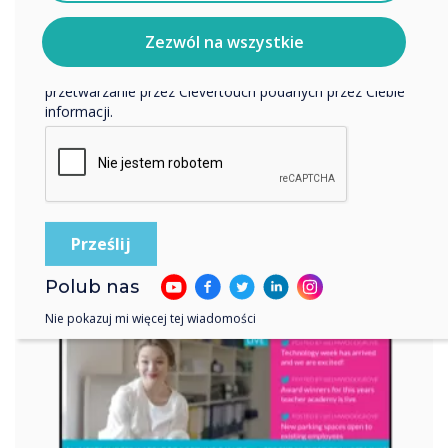
wykorzystujemy Twoje dane osobowe, odwiedź naszą
politykę prywatności.
Zezwól na wszystkie
Klikając Wyślij, wyrażasz zgodę na przechowywanie i
przetwarzanie przez Clevertouch podanych przez Ciebie
Twórz
informacji.
Spersonalizuj i edytuj wybrany szablon lub
zaprojektuj własny!
Zobacz więcej
Polub nas
Nie pokazuj mi więcej tej wiadomości