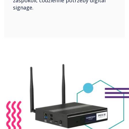
zaspokoić codzienne potrzeby digital
signage.