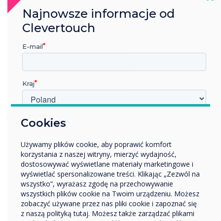
Transport
Najnowsze informacje od
Turystyka
Clevertouch
Mieszkaniowe
E-mail
Produkcja
Bezpieczeństwo
Inne
Kraj
Chcielibyśmy się z Tobą skontaktować w sprawie naszych
produktów i usług za pośrednictwem poczty elektronicznej,
telefonu lub poczty.
W jakiej branży pracujesz?
Cookies
Edukacja
Wyrażam zgodę na otrzymywanie informacji od Clevertouch.
Używamy plików cookie, aby poprawić komfort
Przedsiębiorstwo
Wyrażam zgodę na otrzymywanie informacji od Clevertouch i
korzystania z naszej witryny, mierzyć wydajność,
Inne
jej partnerów w związku z moim zakupem, demo lub
dostosowywać wyświetlane materiały marketingowe i
zapytaniem.
Nazwa firmy
wyświetlać spersonalizowane treści. Klikając „Zezwól na
wszystko”, wyrażasz zgodę na przechowywanie
Aby uzyskać informacje o tym, jak gromadzimy i
wszystkich plików cookie na Twoim urządzeniu. Możesz
wykorzystujemy Twoje dane osobowe, odwiedź naszą
politykę
zobaczyć używane przez nas pliki cookie i zapoznać się
prywatności.
Chcielibyśmy się z Tobą skontaktować w sprawie
z naszą polityką tutaj. Możesz także zarządzać plikami
naszych produktów i usług za pośrednictwem poczty