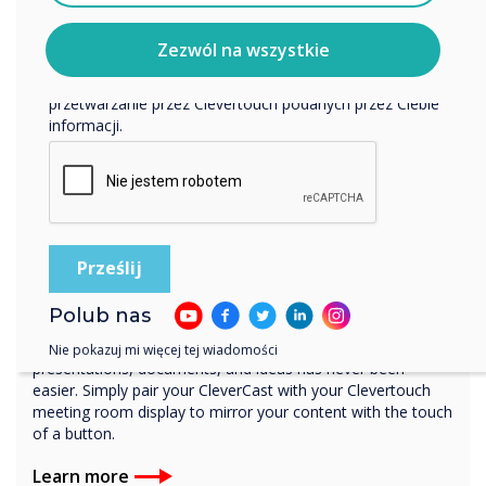
wykorzystujemy Twoje dane osobowe, odwiedź naszą
politykę prywatności.
Zezwól na wszystkie
Klikając Wyślij, wyrażasz zgodę na przechowywanie i
przetwarzanie przez Clevertouch podanych przez Ciebie
informacji.
BYOM with this Clever accessory
Webex & CleverCast
Polub nas
A hassle-free sharing experience every time! Sharing your
Nie pokazuj mi więcej tej wiadomości
presentations, documents, and ideas has never been
easier. Simply pair your CleverCast with your Clevertouch
meeting room display to mirror your content with the touch
of a button.
Learn more