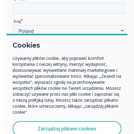
what room set up you have, guests and team members
alike can open their own Webex account on the interactive
display in conjunction with an Intel OPS PC. Users simply
download the DisplayNote Launcher App onto their
Kraj
phones. From the app, they connect to the UX Pro display
and start their meeting, launching Webex on the large
format display. Anyone can do this, without needing to
have training or special access to the UX Pro display.
W jakiej branży pracujesz?
Cookies
Edukacja
Używamy plików cookie, aby poprawić komfort
Przedsiębiorstwo
korzystania z naszej witryny, mierzyć wydajność,
Inne
dostosowywać wyświetlane materiały marketingowe i
Nazwa firmy
wyświetlać spersonalizowane treści. Klikając „Zezwól na
wszystko”, wyrażasz zgodę na przechowywanie
wszystkich plików cookie na Twoim urządzeniu. Możesz
zobaczyć używane przez nas pliki cookie i zapoznać się
Chcielibyśmy się z Tobą skontaktować w sprawie
z naszą polityką tutaj. Możesz także zarządzać plikami
naszych produktów i usług za pośrednictwem poczty
cookie, które umieszczamy, klikając „zarządzaj plikami
elektronicznej, telefonu lub poczty.
cookie”
Wyrażam zgodę na otrzymywanie informacji od
Clevertouch.
Zarządzaj plikami cookies
Aby uzyskać informacje o tym, jak gromadzimy i