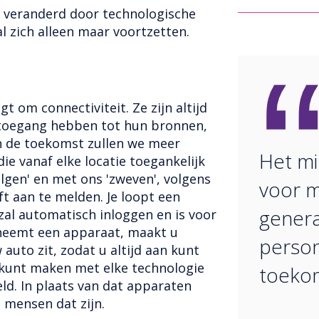
 veranderd door technologische
l zich alleen maar voortzetten.
​​om connectiviteit. Ze zijn altijd
 toegang hebben tot hun bronnen,
n de toekomst zullen we meer
Het mil
die vanaf elke locatie toegankelijk
volgen' en met ons 'zweven', volgens
voor m
ft aan te melden. Je loopt een
genera
zal automatisch inloggen en is voor
pneemt een apparaat, maakt u
person
auto zit, zodat u altijd aan kunt
g kunt maken met elke technologie
toekoms
ld. In plaats van dat apparaten
 mensen dat zijn.