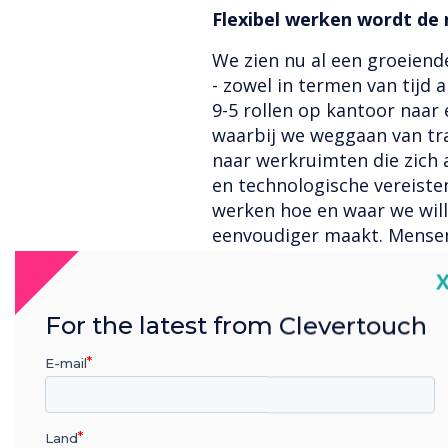
Flexibel werken wordt de 
We zien nu al een groeiend
- zowel in termen van tijd a
9-5 rollen op kantoor naar 
waarbij we weggaan van tr
naar werkruimten die zich 
en technologische vereiste
werken hoe en waar we wil
eenvoudiger maakt. Mensen
- volgens een onderzoek wi
C
kenniswerkers op afstand 
zijn om daarvoor een baan
For the latest from Clevertouch
overal te werken maakt een
zodat ze het beste talent
E-mail
locatie. De Verenigde Nat
universele internettoegang
bedrijven floreren en conc
Land