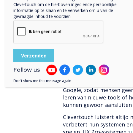
Eenvoud zal de sleutel zijn
Clevertouch om de hierboven ingediende persoonlijke
informatie op te slaan en te verwerken om u van de
De sleutel tot groei voor t
gevraagde inhoud te voorzien.
zorgen voor eenvoud. Soft
geadopteerd als ze gemakke
ondernemingen te praten, 
willen', zegt Shaun. 'De o
eenvoudig te gebruiken z
willen aanmoedigen om er g
moeilijk of ingewikkeld is o
Follow us
ontstaat er een drempel om
Don’t show me this message again
verbinding met bestaande 
Google, zodat mensen geen 
leren van nieuwe tools of 
kunnen gewoon aansluiten 
Clevertouch luistert altijd 
verbetert hun systemen en 
spelen. UX Pro-systemen zu