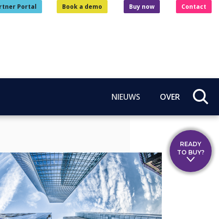
rtner Portal
Book a demo
Buy now
Contact
NIEUWS
OVER
READY
TO BUY?