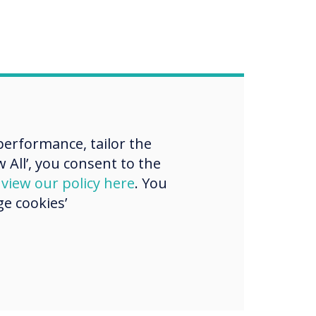
erformance, tailor the
 All’, you consent to the
d
view our policy here
. You
e cookies’