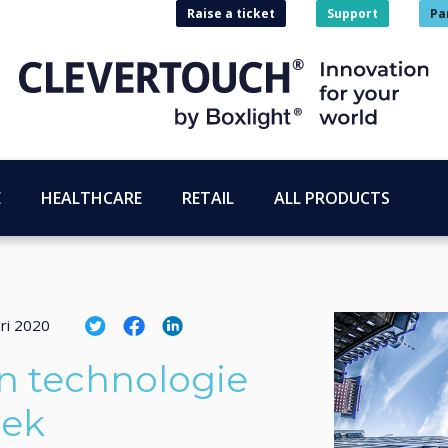
Raise a ticket
Support
Pa
E
HEALTHCARE
RETAIL
ALL PRODUCTS
ri 2020
n technologie
lek