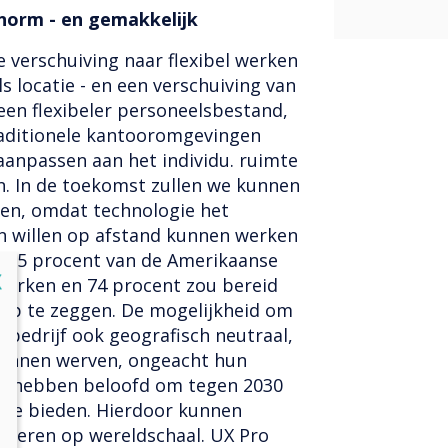
norm - en gemakkelijk
e verschuiving naar flexibel werken
ls locatie - en een verschuiving van
een flexibeler personeelsbestand,
aditionele kantooromgevingen
aanpassen aan het individu. ruimte
n. In de toekomst zullen we kunnen
len, omdat technologie het
 willen op afstand kunnen werken
l 95 procent van de Amerikaanse
lose
X
werken en 74 procent zou bereid
 op te zeggen. De mogelijkheid om
 bedrijf ook geografisch neutraal,
 kunnen werven, ongeacht hun
ies hebben beloofd om tegen 2030
 te bieden. Hierdoor kunnen
urreren op wereldschaal. UX Pro