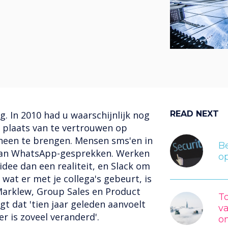
g. In 2010 had u waarschijnlijk nog
READ NEXT
n plaats van te vertrouwen op
een te brengen. Mensen sms'en in
Be
 aan WhatsApp-gesprekken. Werken
op
dee dan een realiteit, en Slack om
 wat er met je collega's gebeurt, is
Marklew, Group Sales en Product
T
gt dat 'tien jaar geleden aanvoelt
va
er is zoveel veranderd'.
om