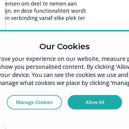
r mensen om deel te nemen aan
zijn, en deze functionaliteit wordt
en verbinding vanaf elke plek ter
acht zijn
Our Cookies
r millennials en Gen Z, die het
toekomst zullen zijn. Omdat ze
rove your experience on our website, measure p
​​te drukken of eindeloos
ow you personalised content. By clicking ‘Allow
n vanwege cloudconnectiviteit, zal
 your device. You can see the cookies we use an
ot pluspunt voor hen zijn. Toegang
manage what cookies we place by clicking ‘manag
r u ook bent, en in staat zijn om
n bewerken, zal een groot pluspunt
everancier die aan bedrijven wil
Manage Cookies
Allow All
ierloos werken nu al een realiteit,
er worden naarmate het decennium