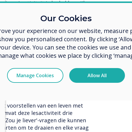
inner'-activiteit is leuk, kleurrijk
enten in staat om willekeurig
Our Cookies
e kunt hem zelfs zo instellen dat
rd zodra het is gekozen. Een
rove your experience on our website, measure p
ndacht van uw studenten vast te
ow you personalised content. By clicking ‘Allow
llen weten wanneer ze worden
 your device. You can see the cookies we use an
manage what cookies we place by clicking ‘manag
Manage Cookies
Allow All
ctiviteit Sneeuwvlok is een
je leerlingen gegarandeerd aan het
 variërend van het kiezen tussen
 het voorstellen van een leven met
omvat deze lesactiviteit drie
e 'Zou je liever'-vragen die kunnen
aarten om te draaien en elke vraag