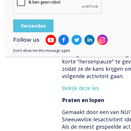
één voor te lezen. bij een.
studenten te helpen zich m
praten in de klas en het d
comfort en gemeenschap in
er geen goede of foute ant
uitgebreid om studenten aa
Follow us
denken over hun eigen men
Don’t show me this message again
te volgen. Het is ook een 
korte "hersenpauze" te gev
zodat ze de kans krijgen o
volgende activiteit gaan.
Bekijk deze les
Praten en lopen
Gemaakt door een van NUITE
Sneeuwvlok-lesactiviteit ide
Als de meest gespeelde acti