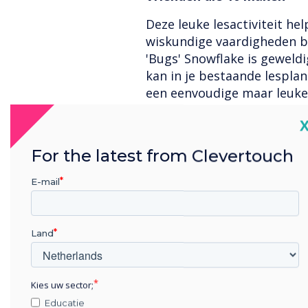
Deze leuke lesactiviteit h
wiskundige vaardigheden bij
'Bugs' Snowflake is geweldi
kan in je bestaande lespla
een eenvoudige maar leuke
leerlingen aan om in elke r
C
elkaar opgeteld gelijk zijn 
om leerlingen te helpen h
For the latest from Clevertouch
optellen en later aftrekken
E-mail
Bekijk deze les
Student Spinner
Land
Het is geen wonder dat dez
de meest populaire is! Deze
herhaaldelijk worden bewer
Kies uw sector;
'Student Spinner' met 25 
Educatie