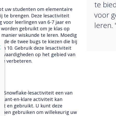
te bied
elpt uw studenten om elementaire
voor g
 te brengen. Deze lesactiviteit
g voor leerlingen van 6-7 jaar en
leren. 
n worden gebruikt om je klas op
 manier wiskunde te leren. Moedig
onde de twee bugs te kiezen die bij
lose
X
aan 10. Gebruik deze lesactiviteit
un vaardigheden op het gebied van
 te verbeteren.
e Snowflake-lesactiviteit een van
 kant-en-klare activiteit kan
kt en gebruikt. U kunt deze
namen gebruiken om willekeurig uw