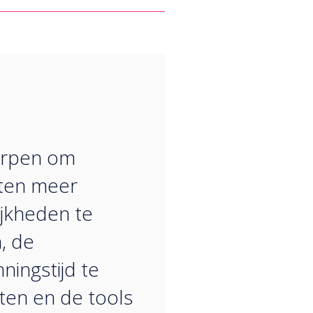
“
rpen om
ten meer
jkheden te
, de
ningstijd te
ten en de tools