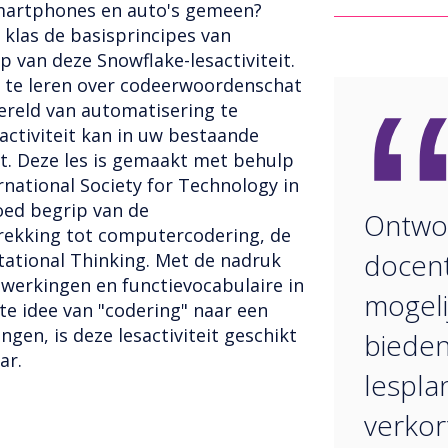
artphones en auto's gemeen?
klas de basisprincipes van
 van deze Snowflake-lesactiviteit.
te leren over codeerwoordenschat
ereld van automatisering te
sactiviteit kan in uw bestaande
t. Deze les is gemaakt met behulp
rnational Society for Technology in
oed begrip van de
Ontwo
rekking tot computercodering, de
docen
ational Thinking. Met de nadruk
werkingen en functievocabulaire in
mogeli
e idee van "codering" naar een
gen, is deze lesactiviteit geschikt
bieden
ar.
lesplan
verkor