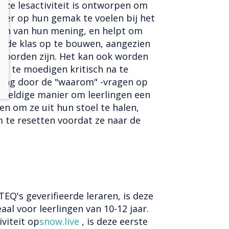
 Deze lesactiviteit is ontworpen om
eer op hun gemak te voelen bij het
elen van hun mening, en helpt om
 de klas op te bouwen, aangezien
woorden zijn. Het kan ook worden
n te moedigen kritisch na te
ing door de "waarom" -vragen op
geweldige manier om leerlingen een
en om ze uit hun stoel te halen,
m te resetten voordat ze naar de
Q's geverifieerde leraren, is deze
aal voor leerlingen van 10-12 jaar.
viteit op
snow.live
, is deze eerste