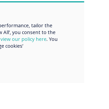
erformance, tailor the
 All’, you consent to the
d
view our policy here
. You
e cookies’