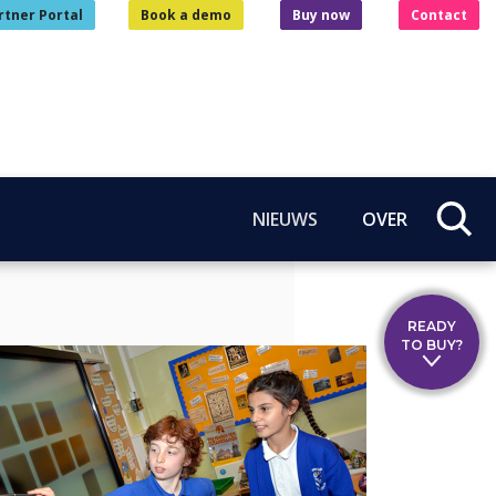
rtner Portal
Book a demo
Buy now
Contact
NIEUWS
OVER
READY
TO BUY?