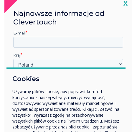
Cl
X
Najnowsze informacje od
Clevertouch
E-mail
Kraj
W jakiej branży pracujesz?
Cookies
Edukacja
Używamy plików cookie, aby poprawić komfort
Przedsiębiorstwo
Nauczyciele to uwielbiają.
korzystania z naszej witryny, mierzyć wydajność,
Inne
dostosowywać wyświetlane materiały marketingowe i
Uczniowie na tym korzystają.
Nazwa firmy
wyświetlać spersonalizowane treści. Klikając „Zezwól na
wszystko”, wyrażasz zgodę na przechowywanie
Uczyńmy edukację sprawiedliwą –
wszystkich plików cookie na Twoim urządzeniu. Możesz
jedna klasa na raz.
zobaczyć używane przez nas pliki cookie i zapoznać się
Chcielibyśmy się z Tobą skontaktować w sprawie