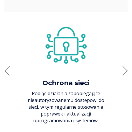
Previous
Nex
Kontrola dostępu
ona sieci
Wdróż mechanizmy kontroli, które
łania zapobiegające
zagwarantują, że dostęp do
wanemu dostępowi do
systemów, danych i sieci będą miały
 regularne stosowanie
wyłącznie osoby upoważnione.
k i aktualizacji
wania i systemów.