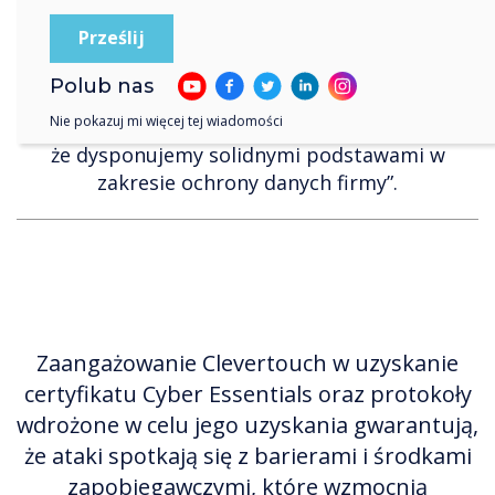
zaufaniem w zakresie ochrony danych przed
cyberzagrożeniami” – powiedział Shaun
Marklew, wiceprezes wykonawczy i dyrektor
Polub nas
zarządzający EMEA, dodając: „dzięki temu
Nie pokazuj mi więcej tej wiadomości
certyfikatowi Cyber Essentials możemy wykazać,
że dysponujemy solidnymi podstawami w
zakresie ochrony danych firmy”.
Zaangażowanie Clevertouch w uzyskanie
certyfikatu Cyber Essentials oraz protokoły
wdrożone w celu jego uzyskania gwarantują,
że ataki spotkają się z barierami i środkami
zapobiegawczymi, które wzmocnią