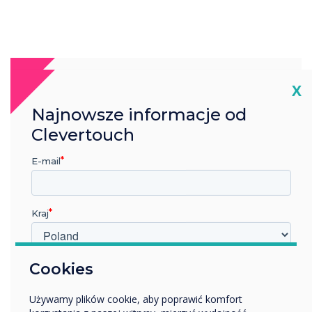
Cl
X
Najnowsze informacje od
Clevertouch
E-mail
Kraj
W jakiej branży pracujesz?
Cookies
Edukacja
Używamy plików cookie, aby poprawić komfort
Przedsiębiorstwo