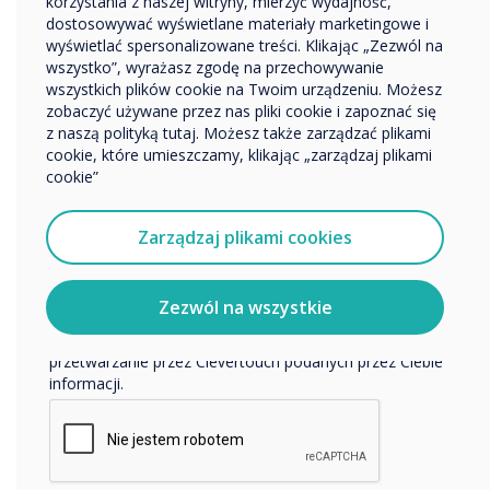
korzystania z naszej witryny, mierzyć wydajność,
Inne
dostosowywać wyświetlane materiały marketingowe i
Nazwa firmy
wyświetlać spersonalizowane treści. Klikając „Zezwól na
Nasze zaangażowanie
wszystko”, wyrażasz zgodę na przechowywanie
wszystkich plików cookie na Twoim urządzeniu. Możesz
zobaczyć używane przez nas pliki cookie i zapoznać się
Dlaczego to takie ważne?
Chcielibyśmy się z Tobą skontaktować w sprawie
z naszą polityką tutaj. Możesz także zarządzać plikami
naszych produktów i usług za pośrednictwem poczty
cookie, które umieszczamy, klikając „zarządzaj plikami
Partnerzy i klienci Clevertouch mogą być pewni, że firma i
elektronicznej, telefonu lub poczty.
cookie”
sam zespół przestrzegają najlepszych praktyk
cyberbezpieczeństwa i utrzymują najwyższe standardy
Wyrażam zgodę na otrzymywanie informacji od
bezpieczeństwa i prywatności danych.
Clevertouch.
Zarządzaj plikami cookies
Aby uzyskać informacje o tym, jak gromadzimy i
wykorzystujemy Twoje dane osobowe, odwiedź naszą
politykę prywatności.
Zezwól na wszystkie
Klikając Wyślij, wyrażasz zgodę na przechowywanie i
przetwarzanie przez Clevertouch podanych przez Ciebie
informacji.
„Jako wielokrotnie nagradzany globalny
producent rozumiemy, że musimy mieć
pewność, że nasi partnerzy obdarzą nas