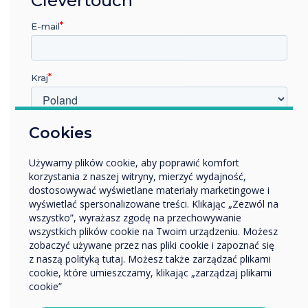
nie może tego odtworzyć.
E-mail
Tylko 16% osób stwierdziło, że chciałoby
pożegnać się z urzędem na dobre. Czemu?
Ponieważ wszyscy polegamy na interakcjach z
Kraj
innymi i rozwijamy się z nich - czy to w celach
współpracy, czy w celach społecznych.
W jakiej branży pracujesz?
Cookies
71% zgłosiło brak nieformalnej rozmowy w
Edukacja
biurze (Unipos)
Używamy plików cookie, aby poprawić komfort
Przedsiębiorstwo
korzystania z naszej witryny, mierzyć wydajność,
Inne
Inną kwestią jest dzielenie się wiedzą,
dostosowywać wyświetlane materiały marketingowe i
Nazwa firmy
pomysłami i umiejętnościami ad hoc -
wyświetlać spersonalizowane treści. Klikając „Zezwól na
wszystko”, wyrażasz zgodę na przechowywanie
powszechne w większości biur, trudne do
wszystkich plików cookie na Twoim urządzeniu. Możesz
powielenia na platformach komunikacji
zobaczyć używane przez nas pliki cookie i zapoznać się
Chcielibyśmy się z Tobą skontaktować w sprawie
cyfrowej, takich jak Zoom czy Microsoft Teams.
z naszą polityką tutaj. Możesz także zarządzać plikami
naszych produktów i usług za pośrednictwem poczty
Aby praca hybrydowa odniosła długoterminowy
cookie, które umieszczamy, klikając „zarządzaj plikami
elektronicznej, telefonu lub poczty.
cookie”
sukces, pracownicy muszą znaleźć odpowiednią
Wyrażam zgodę na otrzymywanie informacji od
równowagę. Ekspert ds. Współpracy, Judith