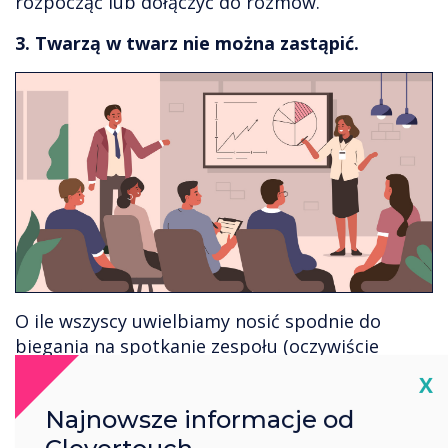
rozpocząć lub dołączyć do rozmów.
3. Twarzą w twarz nie można zastąpić.
O ile wszyscy uwielbiamy nosić spodnie do
biegania na spotkanie zespołu (oczywiście
wirtualne), rozmowy wideo nigdy tak naprawdę
Cl
X
nie zastąpią bezpośrednich spotkań na dłuższą
Najnowsze informacje od
metę. Jesteśmy istotami społecznymi, które
Clevertouch
pragną fizycznej interakcji i połączenia. Ekran