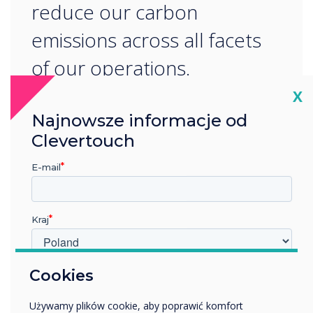
reduce our carbon
emissions across all facets
of our operations.
Cl
X
Najnowsze informacje od
Clevertouch
E-mail
CZYTAJ DALEJ
Kraj
W jakiej branży pracujesz?
Cookies
Edukacja
Używamy plików cookie, aby poprawić komfort
Przedsiębiorstwo