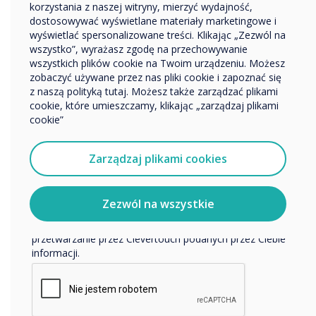
korzystania z naszej witryny, mierzyć wydajność,
Inne
dostosowywać wyświetlane materiały marketingowe i
Nazwa firmy
wyświetlać spersonalizowane treści. Klikając „Zezwól na
wszystko”, wyrażasz zgodę na przechowywanie
wszystkich plików cookie na Twoim urządzeniu. Możesz
zobaczyć używane przez nas pliki cookie i zapoznać się
Chcielibyśmy się z Tobą skontaktować w sprawie
z naszą polityką tutaj. Możesz także zarządzać plikami
naszych produktów i usług za pośrednictwem poczty
cookie, które umieszczamy, klikając „zarządzaj plikami
elektronicznej, telefonu lub poczty.
cookie”
Wyrażam zgodę na otrzymywanie informacji od
Clevertouch.
Zarządzaj plikami cookies
Aby uzyskać informacje o tym, jak gromadzimy i
wykorzystujemy Twoje dane osobowe, odwiedź naszą
politykę prywatności.
Zezwól na wszystkie
Equity vs Equality
Klikając Wyślij, wyrażasz zgodę na przechowywanie i
przetwarzanie przez Clevertouch podanych przez Ciebie
informacji.
NAPISANY PRZEZ