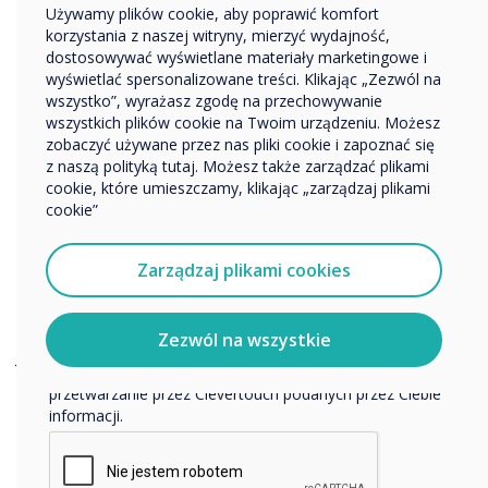
rozdzielczości i funkcji, aby stworzyć idealny
Używamy plików cookie, aby poprawić komfort
Przedsiębiorstwo
korzystania z naszej witryny, mierzyć wydajność,
interaktywny wyświetlacz dla swoich potrzeb.
Inne
dostosowywać wyświetlane materiały marketingowe i
- Są kompatybilne z szeroką gamą urządzeń.
Nazwa firmy
wyświetlać spersonalizowane treści. Klikając „Zezwól na
Ekran Clevertouch można podłączyć do
wszystko”, wyrażasz zgodę na przechowywanie
laptopów, tabletów, smartfonów i innych
wszystkich plików cookie na Twoim urządzeniu. Możesz
zobaczyć używane przez nas pliki cookie i zapoznać się
urządzeń, aby udostępniać treści i
Chcielibyśmy się z Tobą skontaktować w sprawie
z naszą polityką tutaj. Możesz także zarządzać plikami
współpracować z innymi.
naszych produktów i usług za pośrednictwem poczty
cookie, które umieszczamy, klikając „zarządzaj plikami
- Są łatwe w zarządzaniu. Platforma
elektronicznej, telefonu lub poczty.
cookie”
oprogramowania Clevertouch ułatwia
Wyrażam zgodę na otrzymywanie informacji od
zarządzanie interaktywnymi wyświetlaczami, w
Clevertouch.
Zarządzaj plikami cookies
tym aktualizację oprogramowania układowego,
Aby uzyskać informacje o tym, jak gromadzimy i
instalowanie aplikacji i tworzenie treści.
wykorzystujemy Twoje dane osobowe, odwiedź naszą
politykę prywatności.
Zezwól na wszystkie
Jeśli szukasz interaktywnego wyświetlacza,
Klikając Wyślij, wyrażasz zgodę na przechowywanie i
który jest wydajny, wszechstronny i łatwy w
przetwarzanie przez Clevertouch podanych przez Ciebie
użyciu, Clevertouch jest świetną opcją.
informacji.
Tak właśnie było, ale postanowiłem być