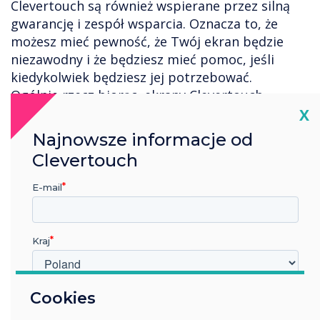
Clevertouch są również wspierane przez silną
gwarancję i zespół wsparcia. Oznacza to, że
możesz mieć pewność, że Twój ekran będzie
niezawodny i że będziesz mieć pomoc, jeśli
kiedykolwiek będziesz jej potrzebować.
Ogólnie rzecz biorąc, ekrany Clevertouch
Cl
oferują szereg zalet w porównaniu z innymi
X
interaktywnymi wyświetlaczami na rynku. Są
Najnowsze informacje od
wysokiej jakości, trwałe, łatwe w użyciu i
Clevertouch
wszechstronne. Jeśli szukasz interaktywnego
wyświetlacza, który będzie spełniał Twoje
E-mail
potrzeby przez wiele lat, Clevertouch jest
świetną opcją.
Oto kilka dodatkowych powodów, dla których
Kraj
ekrany Clevertouch są uważane za jedne z
najlepszych na rynku:
- Są wysoce konfigurowalne. Możesz wybierać
W jakiej branży pracujesz?
Cookies
spośród różnych rozmiarów ekranu,
Edukacja