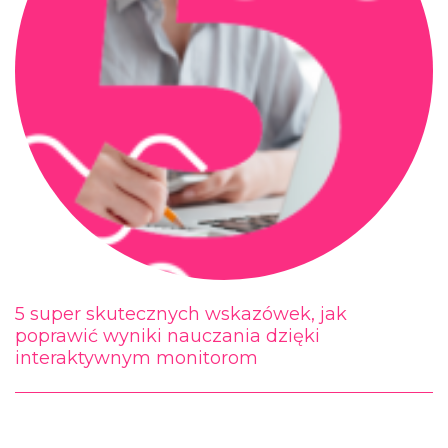
5 super skutecznych wskazówek, jak
poprawić wyniki nauczania dzięki
interaktywnym monitorom