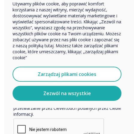
NUITEQ Stage to oprogramowanie do
Używamy plików cookie, aby poprawić komfort
Przedsiębiorstwo
korzystania z naszej witryny, mierzyć wydajność,
współpracy przystosowane do warsztatów i
Inne
dostosowywać wyświetlane materiały marketingowe i
interaktywnych spotkań online. Zauważ, że
Nazwa firmy
wyświetlać spersonalizowane treści. Klikając „Zezwól na
Stage nie jest narzędziem do wideokonferencji,
wszystko”, wyrażasz zgodę na przechowywanie
ale oprogramowaniem do współpracy, ze
wszystkich plików cookie na Twoim urządzeniu. Możesz
zobaczyć używane przez nas pliki cookie i zapoznać się
zintegrowanym dźwiękiem i wideo jako bonus.
Chcielibyśmy się z Tobą skontaktować w sprawie
z naszą polityką tutaj. Możesz także zarządzać plikami
To przenosi spotkanie online z trybu
naszych produktów i usług za pośrednictwem poczty
cookie, które umieszczamy, klikając „zarządzaj plikami
„prezentera do widowni” w tryb interakcji
elektronicznej, telefonu lub poczty.
cookie”
między ludźmi.
Wyrażam zgodę na otrzymywanie informacji od
Clevertouch.
Zarządzaj plikami cookies
Aplikacja Stage ułatwia interakcję z innymi
Aby uzyskać informacje o tym, jak gromadzimy i
uczestnikami spotkania za pomocą wielu
wykorzystujemy Twoje dane osobowe, odwiedź naszą
narzędzi, takich jak tablica, udostępnianie
politykę prywatności.
Zezwól na wszystkie
dokumentów, post-it i wiele innych. Stage
Klikając Wyślij, wyrażasz zgodę na przechowywanie i
umożliwia również wszystkim, aby ich głos był
przetwarzanie przez Clevertouch podanych przez Ciebie
słyszalny poprzez czat, głos, wideo, reakcje lub
informacji.
funkcję „podniesienia ręki”.