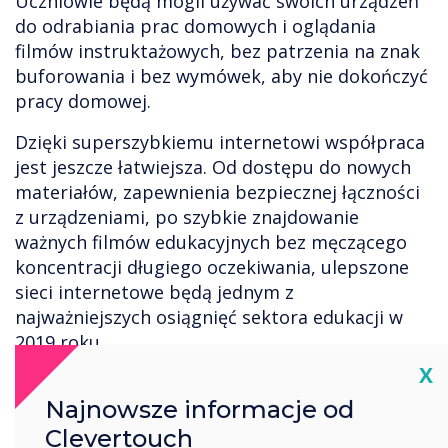
Uczniowie będą mogli używać swoich urządzeń
do odrabiania prac domowych i oglądania
filmów instruktażowych, bez patrzenia na znak
buforowania i bez wymówek, aby nie dokończyć
pracy domowej.
Dzięki superszybkiemu internetowi współpraca
jest jeszcze łatwiejsza. Od dostępu do nowych
materiałów, zapewnienia bezpiecznej łączności
z urządzeniami, po szybkie znajdowanie
ważnych filmów edukacyjnych bez męczącego
koncentracji długiego oczekiwania, ulepszone
sieci internetowe będą jednym z
najważniejszych osiągnięć sektora edukacji w
2019 roku.
Cl
X
4. Zwiększone bezpieczeństwo
Najnowsze informacje od
Wraz z pojawieniem się nowych technologii
Clevertouch