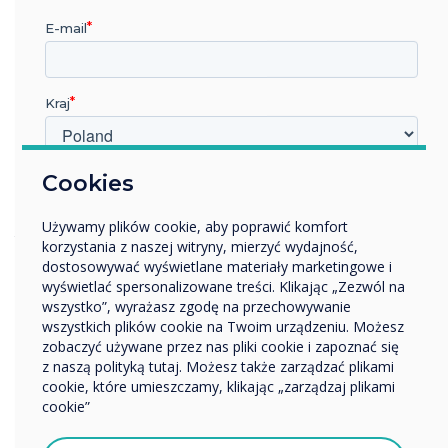
pojawiają się nowe obawy - niestety, kiedy
otwierają się nowe ścieżki, nie wszystkie są
E-mail
dobre. Przy tej nowej technologii i wszystkich
korzyściach, jakie przynosi, środki
bezpieczeństwa muszą być rygorystyczne, aby
Kraj
zapewnić ochronę tych nowych i korzystnych
metod edukacji.
W jakiej branży pracujesz?
Cookies
Aplikacje Cleverstore są sprawdzane pod kątem
Edukacja
braku reklam. Nawet oglądanie filmów z
Używamy plików cookie, aby poprawić komfort
Przedsiębiorstwo
YouTube przez Lynx pozwala nauczycielom być
korzystania z naszej witryny, mierzyć wydajność,
Inne
bezpiecznym, wiedząc, że nie będzie reklam,
dostosowywać wyświetlane materiały marketingowe i
Nazwa firmy
wyświetlać spersonalizowane treści. Klikając „Zezwól na
dostępu do sekcji komentarzy i
wszystko”, wyrażasz zgodę na przechowywanie
automatycznego odtwarzania.
wszystkich plików cookie na Twoim urządzeniu. Możesz
zobaczyć używane przez nas pliki cookie i zapoznać się
Dane szkolne są szczególnie wrażliwe, a przy
Chcielibyśmy się z Tobą skontaktować w sprawie
z naszą polityką tutaj. Możesz także zarządzać plikami
naszych produktów i usług za pośrednictwem poczty
przykładach ataków oprogramowania
cookie, które umieszczamy, klikając „zarządzaj plikami
elektronicznej, telefonu lub poczty.
ransomware na duże korporacje i szpitale w
cookie”
ciągu ostatnich kilku lat bezpieczeństwo nigdy
Wyrażam zgodę na otrzymywanie informacji od