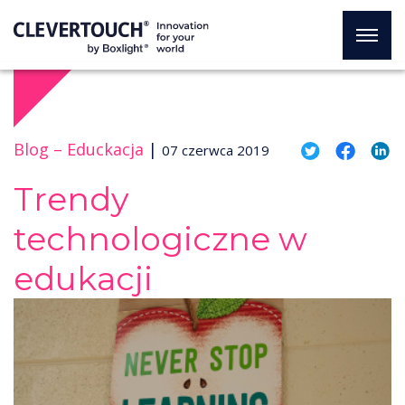
Blog –
Educkacja
|
07 czerwca 2019
Trendy
technologiczne w
edukacji