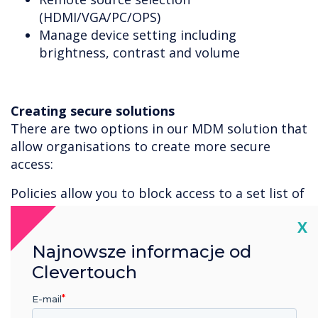
(HDMI/VGA/PC/OPS)
Manage device setting including
brightness, contrast and volume
Creating secure solutions
There are two options in our MDM solution that
allow organisations to create more secure
access:
Policies allow you to block access to a set list of
apps and allow you to block a set list of
Cl
X
websites.
Najnowsze informacje od
Kiosks work in a similar way. Kiosk allows you to
Clevertouch
only have access to a set list of apps, any app
that isn’t included in the allowed list, will be
E-mail
deleted and you will not be able to install them.