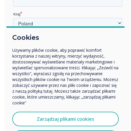
Kiosk will create a new home screen, and the
background is editable. Kiosk also allows you to
Kraj
block access to URLs.
If you would like to know more about
W jakiej branży pracujesz?
Cookies
Clevertouch’s partnership with Radix, or have
Edukacja
any other queries, then please do not hesitate
Używamy plików cookie, aby poprawić komfort
Przedsiębiorstwo
to get in touch with us
here
. Also, please follow
korzystania z naszej witryny, mierzyć wydajność,
Inne
us on
Twitter
and
LinkedIn
to stay up to date
dostosowywać wyświetlane materiały marketingowe i
Nazwa firmy
with the latest news and developments.
wyświetlać spersonalizowane treści. Klikając „Zezwól na
wszystko”, wyrażasz zgodę na przechowywanie
wszystkich plików cookie na Twoim urządzeniu. Możesz
zobaczyć używane przez nas pliki cookie i zapoznać się
“
Chcielibyśmy się z Tobą skontaktować w sprawie
z naszą polityką tutaj. Możesz także zarządzać plikami
naszych produktów i usług za pośrednictwem poczty
cookie, które umieszczamy, klikając „zarządzaj plikami
elektronicznej, telefonu lub poczty.
cookie”
Wyrażam zgodę na otrzymywanie informacji od
Clevertouch.
Zarządzaj plikami cookies
Aby uzyskać informacje o tym, jak gromadzimy i
wykorzystujemy Twoje dane osobowe, odwiedź naszą