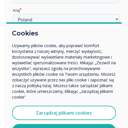
“
Kraj
W jakiej branży pracujesz?
Cookies
Edukacja
Używamy plików cookie, aby poprawić komfort
Przedsiębiorstwo
Dzieciom bardzo się podoba
korzystania z naszej witryny, mierzyć wydajność,
Inne
dostosowywać wyświetlane materiały marketingowe i
dzielenie się historią, więc
Nazwa firmy
wyświetlać spersonalizowane treści. Klikając „Zezwól na
wszystko”, wyrażasz zgodę na przechowywanie
usiądźcie razem i oglądajcie
wszystkich plików cookie na Twoim urządzeniu. Możesz
zobaczyć używane przez nas pliki cookie i zapoznać się
Chcielibyśmy się z Tobą skontaktować w sprawie
razem z dzieckiem
z naszą polityką tutaj. Możesz także zarządzać plikami
naszych produktów i usług za pośrednictwem poczty
cookie, które umieszczamy, klikając „zarządzaj plikami
elektronicznej, telefonu lub poczty.
cookie”
Wyrażam zgodę na otrzymywanie informacji od
Clevertouch.
Zarządzaj plikami cookies
Aby uzyskać informacje o tym, jak gromadzimy i
wykorzystujemy Twoje dane osobowe, odwiedź naszą