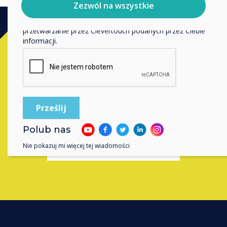
politykę prywatności.
Zezwól na wszystkie
Klikając Wyślij, wyrażasz zgodę na przechowywanie i
przetwarzanie przez Clevertouch podanych przez Ciebie
informacji.
Kup
Skontaktuj się z ekspertem
Clevertouch
, wypełniając poniższy
formularz
Polub nas
Nie pokazuj mi więcej tej wiadomości
Wypełnij ten formularz