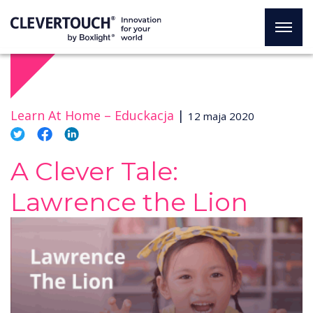
Learn At Home –
Educkacja
|
12 maja 2020
A Clever Tale:
Lawrence the Lion