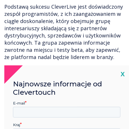
Podstawą sukcesu CleverLive jest doświadczony
zespół programistów, z ich zaangażowaniem w
ciągłe doskonalenie, który obejmuje grupę
interesariuszy składającą się z partnerów
dystrybucyjnych, sprzedawców i użytkowników
końcowych. Ta grupa zapewnia informacje
zwrotne na miejscu i testy beta, aby zapewnić,
że platforma nadal będzie liderem w branży.
Zespół programistów uzupełniają eksperci z
Cl
X
działu sprzedaży, którzy prowadzą
Najnowsze informacje od
spersonalizowane prezentacje w salonach
wystawowych, siedzibach partnerów lub
Clevertouch
użytkowników końcowych, a także zdalnie.
E-mail
Z przyszłością wyglądającą pozytywnie,
Clevertouch jest silnym liderem branży
oznakowania cyfrowego. Aby uzyskać więcej
Kraj