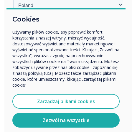
informacji lub umówić się na prezentację,
kliknij
tutaj
.
W jakiej branży pracujesz?
Cookies
Edukacja
“
Używamy plików cookie, aby poprawić komfort
Przedsiębiorstwo
korzystania z naszej witryny, mierzyć wydajność,
Inne
dostosowywać wyświetlane materiały marketingowe i
Nazwa firmy
wyświetlać spersonalizowane treści. Klikając „Zezwól na
wszystko”, wyrażasz zgodę na przechowywanie
wszystkich plików cookie na Twoim urządzeniu. Możesz
zobaczyć używane przez nas pliki cookie i zapoznać się
Chcielibyśmy się z Tobą skontaktować w sprawie
W latach 2019–2023 firma
z naszą polityką tutaj. Możesz także zarządzać plikami
naszych produktów i usług za pośrednictwem poczty
cookie, które umieszczamy, klikając „zarządzaj plikami
elektronicznej, telefonu lub poczty.
odnotowała niesamowity
cookie”
Wyrażam zgodę na otrzymywanie informacji od
wzrost na poziomie 133%. A
Clevertouch.
Zarządzaj plikami cookies
Aby uzyskać informacje o tym, jak gromadzimy i
w latach 2022–2023 rósł
wykorzystujemy Twoje dane osobowe, odwiedź naszą
politykę prywatności.
szybciej niż oczekiwania
Zezwól na wszystkie
Klikając Wyślij, wyrażasz zgodę na przechowywanie i