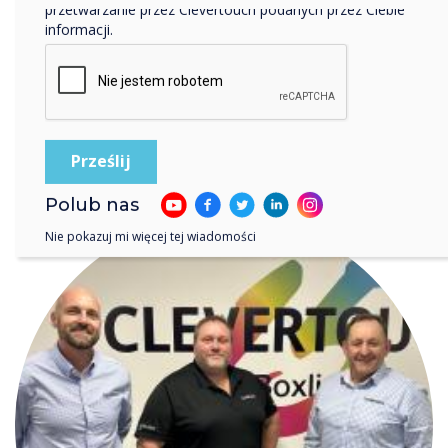
branży, na poziomie 13,5%.
przetwarzanie przez Clevertouch podanych przez Ciebie
informacji.
CZYTAJ DALEJ
Polub nas
Nie pokazuj mi więcej tej wiadomości