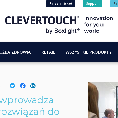
Raise a ticket
Support
Pa
UŻBA ZDROWIA
RETAIL
WSZYSTKIE PRODUKTY
8
 wprowadza
ozwiązań do