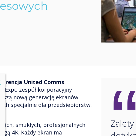
nesowych
lose
X
nferencja United Comms
C Expo zespół korporacyjny
naszą nową generację ekranów
ch specjalnie dla przedsiębiorstw.
Zalety
ckich, smukłych, profesjonalnych
ugą 4K. Każdy ekran ma
dotyk