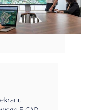
“
 ekranu
owego E-CAP