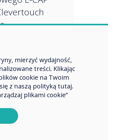
Clevertouch
ną
zentowane na
ącej się wystawie
ryny, mierzyć wydajność,
PO 2018 na
lizowane treści. Klikając
u B131 w
plików cookie na Twoim
ie w dniach 16-
ę z naszą polityką tutaj.
rządzaj plikami cookie”
 ”.