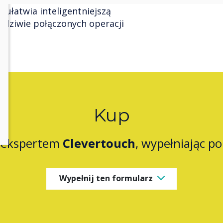
 ułatwia inteligentniejszą
wdziwie połączonych operacji
Kup
z ekspertem
Clevertouch
, wypełniając p
Wypełnij ten formularz