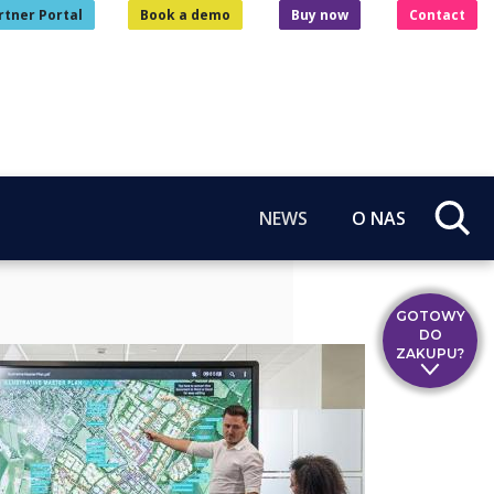
rtner Portal
Book a demo
Buy now
Contact
NEWS
O NAS
GOTOWY
DO
ZAKUPU?