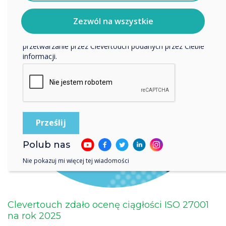
wykorzystujemy Twoje dane osobowe, odwiedź naszą
politykę prywatności.
Zezwól na wszystkie
Klikając Wyślij, wyrażasz zgodę na przechowywanie i
przetwarzanie przez Clevertouch podanych przez Ciebie
informacji.
Polub nas
Nie pokazuj mi więcej tej wiadomości
Clevertouch zdało ocenę ciągłości ISO 27001
na rok 2025