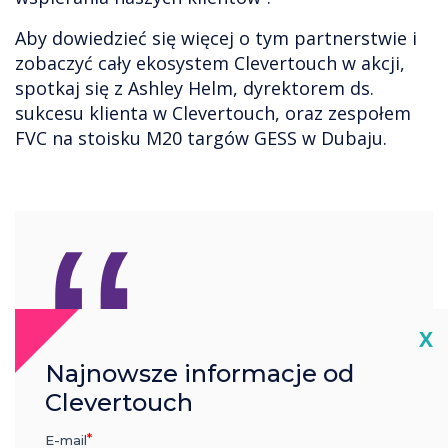
Aby dowiedzieć się więcej o tym partnerstwie i
zobaczyć cały ekosystem Clevertouch w akcji,
spotkaj się z Ashley Helm, dyrektorem ds.
sukcesu klienta w Clevertouch, oraz zespołem
FVC na stoisku M20 targów GESS w Dubaju.
“
Cl
X
To strategiczne
Najnowsze informacje od
porozumienie wzmacnia
Clevertouch
naszą obecność w Zatoce
E-mail