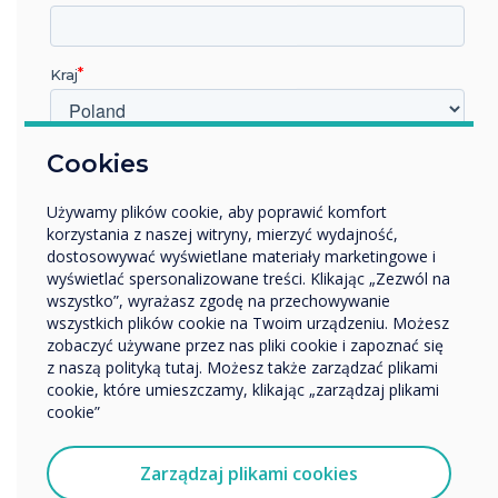
Perskiej i wpisuje się w naszą
wizję zwiększenia
Kraj
dostępności technologii
współpracy w kluczowych
W jakiej branży pracujesz?
Cookies
Edukacja
sektorach.
Używamy plików cookie, aby poprawić komfort
Przedsiębiorstwo
korzystania z naszej witryny, mierzyć wydajność,
Inne
dostosowywać wyświetlane materiały marketingowe i
Nazwa firmy
wyświetlać spersonalizowane treści. Klikając „Zezwól na
wszystko”, wyrażasz zgodę na przechowywanie
wszystkich plików cookie na Twoim urządzeniu. Możesz
zobaczyć używane przez nas pliki cookie i zapoznać się
Chcielibyśmy się z Tobą skontaktować w sprawie
z naszą polityką tutaj. Możesz także zarządzać plikami
naszych produktów i usług za pośrednictwem poczty
cookie, które umieszczamy, klikając „zarządzaj plikami
elektronicznej, telefonu lub poczty.
CZYTAJ DALEJ
cookie”
Wyrażam zgodę na otrzymywanie informacji od
Clevertouch.
Zarządzaj plikami cookies
Aby uzyskać informacje o tym, jak gromadzimy i